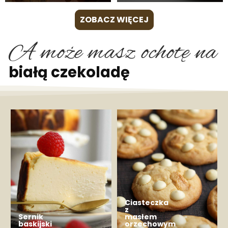
ZOBACZ WIĘCEJ
A może masz ochotę na
białą czekoladę
Ciasteczka
z
Sernik
masłem
baskijski
orzechowym