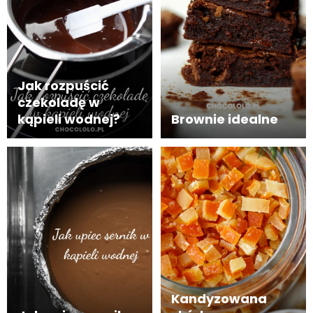
Jak rozpuścić
czekoladę w
kąpieli wodnej?
Brownie idealne
Kandyzowana