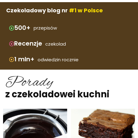
Czekoladowy blog nr
#1 w Polsce
500+
przepisów
Recenzje
czekolad
1 mln+
odwiedzin rocznie
Porady
z czekoladowej kuchni