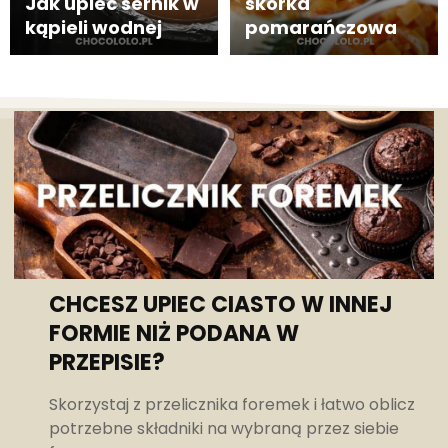
Jak upiec sernik w
skórka
kąpieli wodnej
pomarańczowa
CHCESZ UPIEC CIASTO W INNEJ
FORMIE NIŻ PODANA W
PRZEPISIE?
Skorzystaj z przelicznika foremek i łatwo oblicz
potrzebne składniki na wybraną przez siebie