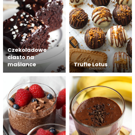
Czekoladowe
ciasto na
maślance
Trufle Lotus