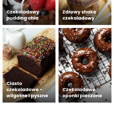
Czekoladowy
Zdrowy shake
pudding chia
czekoladowy
Ciasto
czekoladowe -
Czekoladowe
wilgotne i pyszne
oponki pieczone