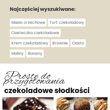
Najczęściej wyszukiwane:
Masło orzechowe
Tort czekoladowy
Ciasteczka czekoladowe
Krem czekoladowy
Brownie
Ciasto
Maliny
Banany
Proste do
przygotowania
czekoladowe słodkości