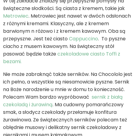
W tej zakładce znalazły się przepyszne pomysły na
świąteczne słodkości. Są ciasta z kremem, takie jak
Metrowiec
. Metrowiec jest nawet w dwóch odsłonach
z różnymi kremami. Klasyczny, ale z kremem
barwionym n różowo i z kremem kawowym. Oba są
przepyszne. Jest też ciasto
Cappuccino
. To pyszne
ciacho z musem kawowym. Na świąteczny stół
pasować będzie także
czekoladowe ciasto Toffi z
bezami.
Nie może zabraknąć także serników. Na Chocololo jest
ich pełno, a wszystkie są niesamowicie pyszne. Sernik
na Boże narodzenie u mnie w domu to konieczność.
Polecam Wam bardzo wypróbować
sernik z białą
czekoladą i żurawiną
. Ma cudowny pomarańczowy
smak, a słodycz czekolady przełamuje konfitura
żurawinowa. Ze świątecznych serników polecam też
obłędnie musowy i delikatny sernik czekoladowy z
piernikami i musem kajmakowym.