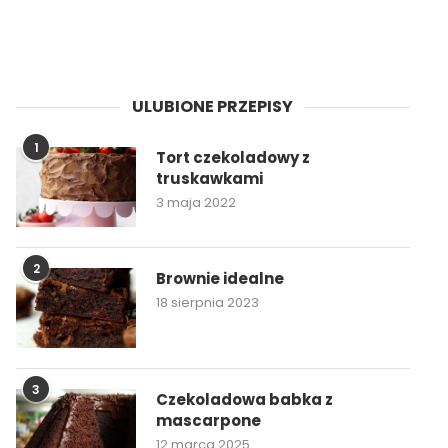
ULUBIONE PRZEPISY
1
Tort czekoladowy z
truskawkami
3 maja 2022
2
Brownie idealne
18 sierpnia 2023
3
Czekoladowa babka z
mascarpone
12 marca 2025