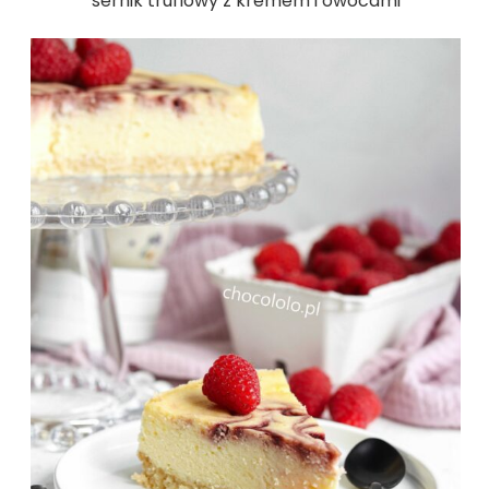
sernik truflowy z kremem i owocami