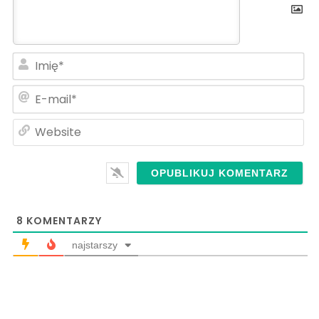
Im
E-
ma
We
8
KOMENTARZY
najstarszy