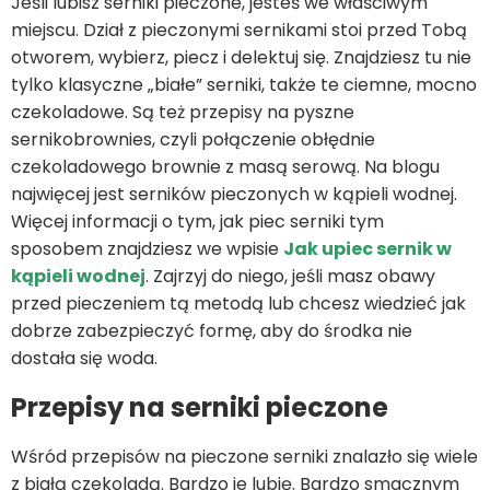
Jeśli lubisz serniki pieczone, jesteś we właściwym
miejscu. Dział z pieczonymi sernikami stoi przed Tobą
otworem, wybierz, piecz i delektuj się. Znajdziesz tu nie
tylko klasyczne „białe” serniki, także te ciemne, mocno
czekoladowe. Są też przepisy na pyszne
sernikobrownies, czyli połączenie obłędnie
czekoladowego brownie z masą serową. Na blogu
najwięcej jest serników pieczonych w kąpieli wodnej.
Więcej informacji o tym, jak piec serniki tym
sposobem znajdziesz we wpisie
Jak upiec sernik w
kąpieli wodnej
. Zajrzyj do niego, jeśli masz obawy
przed pieczeniem tą metodą lub chcesz wiedzieć jak
dobrze zabezpieczyć formę, aby do środka nie
dostała się woda.
Przepisy na serniki pieczone
Wśród przepisów na pieczone serniki znalazło się wiele
z białą czekoladą. Bardzo je lubię. Bardzo smacznym