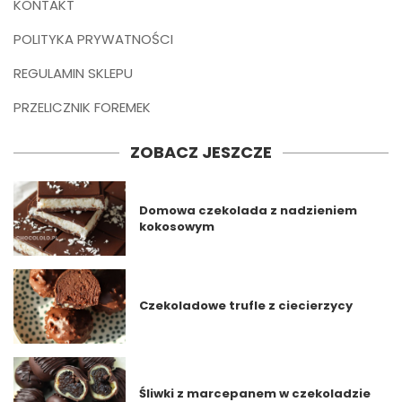
KONTAKT
POLITYKA PRYWATNOŚCI
REGULAMIN SKLEPU
PRZELICZNIK FOREMEK
ZOBACZ JESZCZE
Domowa czekolada z nadzieniem
kokosowym
Czekoladowe trufle z ciecierzycy
Śliwki z marcepanem w czekoladzie