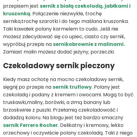
przepisem jest
sernik z białą czekoladą, jabłkami i
kruszonką
. Połączenie niezwykłe, trochę
sernika,trochę szarotki i do tego maślana kruszonka.
Taki kawałek polany karmelem to cudo. Jeśli nie
możesz zdecydować się co upiec, ciasto czy sernik,
wypróbuj przepis na
sernikobrownie z malinami.
Zamiast malin możesz dodać jeżyny, porzeczki.
Czekoladowy sernik pieczony
Kiedy masz ochotę na mocno czekoladowy sernik,
sięgnij po przepis na
sernik truflowy
. Polany jest
czekoladą i podany z kremem i owocami. Mogą to być
truskawki,maliny, borówki, a zimą banany lub
brzoskwinie z puszki. Przełamią czekoladowość i
dodadzą koloru. Na blogu jest też bardzo smaczny
sernik Ferrero Rocher
. Delikatny i kremowy, lekko
orzechowy i oczywiście polany czekoladą. Taki z niego