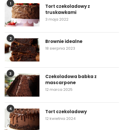
1
Tort czekoladowy z
truskawkami
3 maja 2022
2
Brownie idealne
18 sierpnia 2023
3
Czekoladowa babka z
mascarpone
12 marca 2025
4
Tort czekoladowy
12 kwietnia 2024