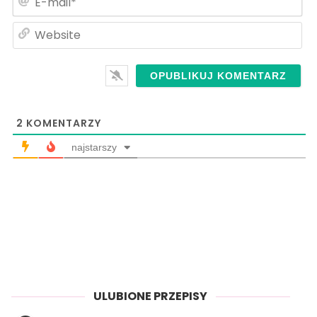
ma
We
2
KOMENTARZY
najstarszy
ULUBIONE PRZEPISY