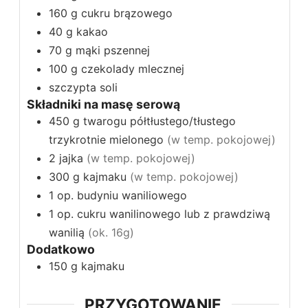
160
g
cukru brązowego
40
g
kakao
70
g
mąki pszennej
100
g
czekolady mlecznej
szczypta soli
Składniki na masę serową
450
g
twarogu półtłustego/tłustego
trzykrotnie mielonego
(w temp. pokojowej)
2
jajka
(w temp. pokojowej)
300
g
kajmaku
(w temp. pokojowej)
1
op.
budyniu waniliowego
1
op.
cukru wanilinowego lub z prawdziwą
wanilią
(ok. 16g)
Dodatkowo
150
g
kajmaku
PRZYGOTOWANIE