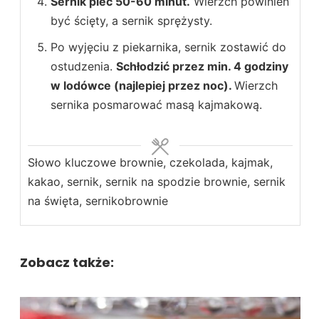
Sernik piec 50-60 minut.
Wierzch powinien
być ścięty, a sernik sprężysty.
Po wyjęciu z piekarnika, sernik zostawić do
ostudzenia.
Schłodzić przez min. 4 godziny
w lodówce (najlepiej przez noc).
Wierzch
sernika posmarować masą kajmakową.
Słowo kluczowe
brownie, czekolada, kajmak,
kakao, sernik, sernik na spodzie brownie, sernik
na święta, sernikobrownie
Zobacz także: