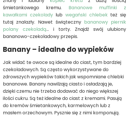
znany i lubiany
kopiec kreta
z dużą ilością
śmietankowego kremu.
Bananowe muffinki z
kawałkami czekolady
lub
wegański chlebek
też się
tutaj znalazły. Nawet świąteczny
bananowy piernik
polany czekoladą
… i torty. Znajdź swój ulubiony
bananowo-czekoladowy przepis.
Banany – idealne do wypieków
Jak widać te owoce są idealne do ciast, tym bardziej
czekoladowych. Są często wykorzystywane do
zdrowszych wypieków takich jak wspomniane chlebki
bananowe. Banany nawilżają ciasto i osładzają je,
dzięki czemu nie trzeba dodawać do niego większej
ilości cukru. Są też idealne do ciast z kremami. Pasują
do kremów śmietankowych, karmelowych lub z
masłem orzechowym. Pysznie się z nimi komponują.