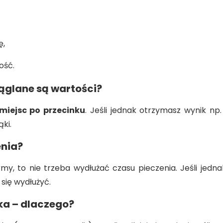
ę,
ość.
rąglane są wartości?
miejsc po przecinku
. Jeśli jednak otrzymasz wynik np.
ki.
enia?
rmy, to nie trzeba wydłużać czasu pieczenia. Jeśli jedna
 się wydłużyć.
ka – dlaczego?