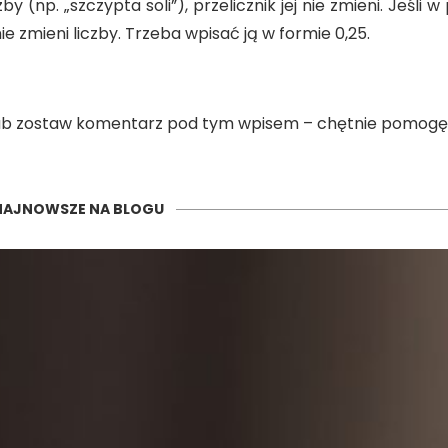
by (np. „szczypta soli”), przelicznik jej nie zmieni. Jeśli w
 nie zmieni liczby. Trzeba wpisać ją w formie 0,25.
 lub zostaw komentarz pod tym wpisem – chętnie pomog
NAJNOWSZE NA BLOGU