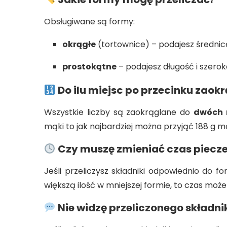
Obsługiwane są formy:
okrągłe
(tortownice) – podajesz średnic
prostokątne
– podajesz długość i szerok
Do ilu miejsc po przecinku zaok
Wszystkie liczby są zaokrąglane do
dwóch 
mąki to jak najbardziej można przyjąć 188 g mą
Czy muszę zmieniać czas piecz
Jeśli przeliczysz składniki odpowiednio do fo
większą ilość w mniejszej formie, to czas może
Nie widzę przeliczonego składni