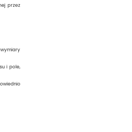
nej przez
i wymiary
u i pole,
dpowiednio