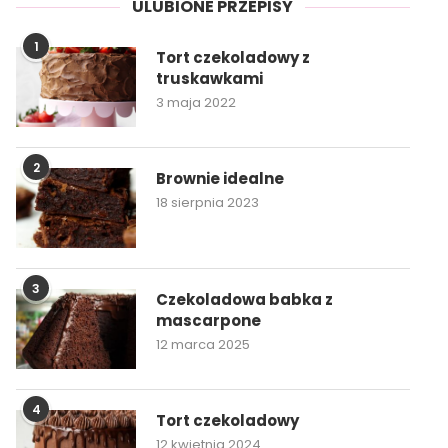
ULUBIONE PRZEPISY
1
Tort czekoladowy z
truskawkami
3 maja 2022
2
Brownie idealne
18 sierpnia 2023
3
Czekoladowa babka z
mascarpone
12 marca 2025
4
Tort czekoladowy
12 kwietnia 2024