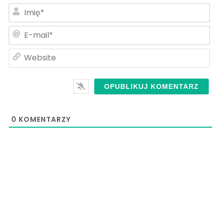
Im
E-
ma
We
0
KOMENTARZY