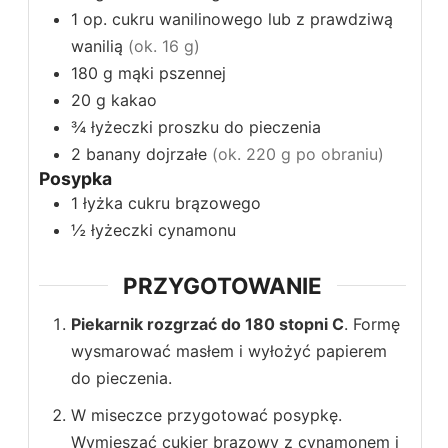
1
op.
cukru wanilinowego lub z prawdziwą
wanilią
(ok. 16 g)
180
g
mąki pszennej
20
g
kakao
¾
łyżeczki
proszku do pieczenia
2
banany dojrzałe
(ok. 220 g po obraniu)
Posypka
1
łyżka
cukru brązowego
½
łyżeczki
cynamonu
PRZYGOTOWANIE
Piekarnik rozgrzać do 180 stopni C
. Formę
wysmarować masłem i wyłożyć papierem
do pieczenia.
W miseczce przygotować posypkę.
Wymieszać cukier brązowy z cynamonem i