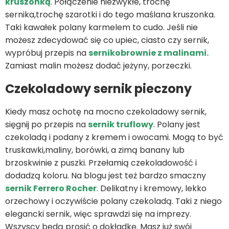
kruszonką
. Połączenie niezwykłe, trochę
sernika,trochę szarotki i do tego maślana kruszonka.
Taki kawałek polany karmelem to cudo. Jeśli nie
możesz zdecydować się co upiec, ciasto czy sernik,
wypróbuj przepis na
sernikobrownie z malinami.
Zamiast malin możesz dodać jeżyny, porzeczki.
Czekoladowy sernik pieczony
Kiedy masz ochotę na mocno czekoladowy sernik,
sięgnij po przepis na
sernik truflowy
. Polany jest
czekoladą i podany z kremem i owocami. Mogą to być
truskawki,maliny, borówki, a zimą banany lub
brzoskwinie z puszki. Przełamią czekoladowość i
dodadzą koloru. Na blogu jest też bardzo smaczny
sernik Ferrero Rocher
. Delikatny i kremowy, lekko
orzechowy i oczywiście polany czekoladą. Taki z niego
elegancki sernik, więc sprawdzi się na imprezy.
Wszyscy będą prosić o dokładkę. Masz już swój