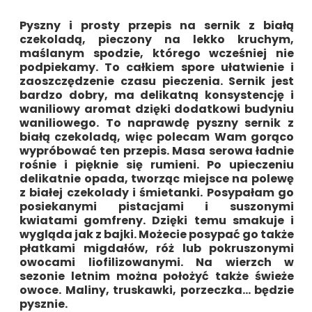
Pyszny i prosty przepis na sernik z białą
czekoladą, pieczony na lekko kruchym,
maślanym spodzie, którego wcześniej nie
podpiekamy. To całkiem spore ułatwienie i
zaoszczędzenie czasu pieczenia. Sernik jest
bardzo dobry, ma delikatną konsystencję i
waniliowy aromat dzięki dodatkowi budyniu
waniliowego. To naprawdę pyszny sernik z
białą czekoladą, więc polecam Wam gorąco
wypróbować ten przepis. Masa serowa ładnie
rośnie i pięknie się rumieni. Po upieczeniu
delikatnie opada, tworząc miejsce na polewę
z białej czekolady i śmietanki. Posypałam go
posiekanymi pistacjami i suszonymi
kwiatami gomfreny. Dzięki temu smakuje i
wygląda jak z bajki. Możecie posypać go także
płatkami migdałów, róż lub pokruszonymi
owocami liofilizowanymi. Na wierzch w
sezonie letnim można położyć także świeże
owoce. Maliny, truskawki, porzeczka… będzie
pysznie.