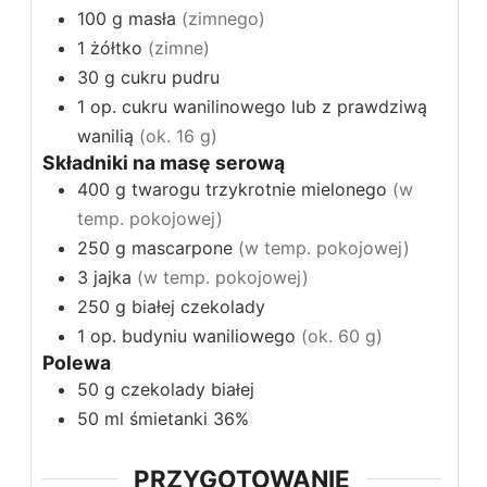
100
g
masła
(zimnego)
1
żółtko
(zimne)
30
g
cukru pudru
1
op.
cukru wanilinowego lub z prawdziwą
wanilią
(ok. 16 g)
Składniki na masę serową
400
g
twarogu trzykrotnie mielonego
(w
temp. pokojowej)
250
g
mascarpone
(w temp. pokojowej)
3
jajka
(w temp. pokojowej)
250
g
białej czekolady
1
op.
budyniu waniliowego
(ok. 60 g)
Polewa
50
g
czekolady białej
50
ml
śmietanki 36%
PRZYGOTOWANIE