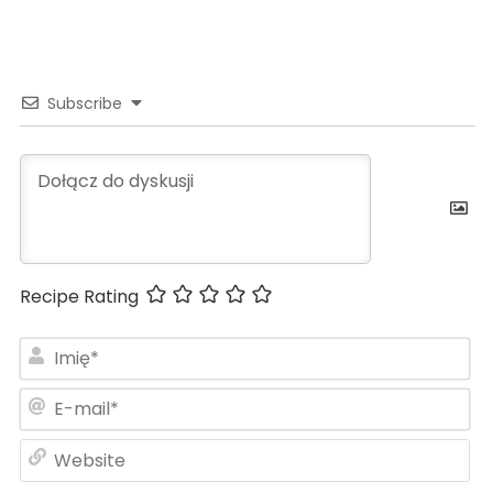
Subscribe
Recipe Rating
Im
E-
ma
We