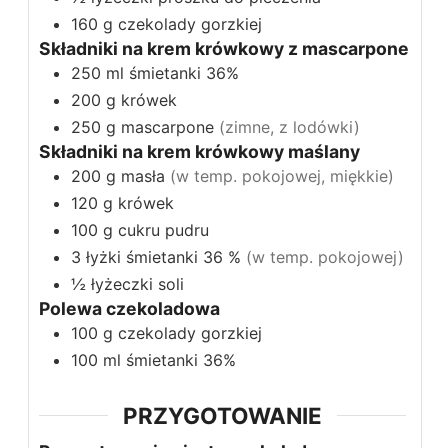
160
g
czekolady gorzkiej
Składniki na krem krówkowy z mascarpone
250
ml
śmietanki 36%
200
g
krówek
250
g
mascarpone
(zimne, z lodówki)
Składniki na krem krówkowy maślany
200
g
masła
(w temp. pokojowej, miękkie)
120
g
krówek
100
g
cukru pudru
3
łyżki
śmietanki 36 %
(w temp. pokojowej)
½
łyżeczki
soli
Polewa czekoladowa
100
g
czekolady gorzkiej
100
ml
śmietanki 36%
PRZYGOTOWANIE