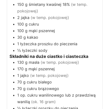
150
g
śmietany kwaśnej 18%
(w temp.
pokojowej)
2
jajka
(w temp. pokojowej)
100
g
cukru
100
g
mąki pszennej
30
g
kakao
1
łyżeczka
proszku do pieczenia
½
łyżeczki
sody
Składniki na duże ciastko i ciasteczka
130
g
masła
(w temp. pokojowej)
170
g
mąki pszennej
1
jajko
(w temp. pokojowej)
70
g
cukru białego
70
g
cukru brązowego
1
op.
cukru wanilinowego lub z prawdziwą
wanilią
(ok. 16 gram)
½
łyżeczki
proszku do pieczenia