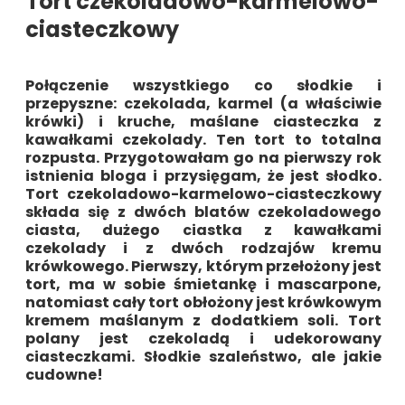
Tort czekoladowo-karmelowo-
ciasteczkowy
Połączenie wszystkiego co słodkie i
przepyszne: czekolada, karmel (a właściwie
krówki) i kruche, maślane ciasteczka z
kawałkami czekolady. Ten tort to totalna
rozpusta. Przygotowałam go na pierwszy rok
istnienia bloga i przysięgam, że jest słodko.
Tort czekoladowo-karmelowo-ciasteczkowy
składa się z dwóch blatów czekoladowego
ciasta, dużego ciastka z kawałkami
czekolady i z dwóch rodzajów kremu
krówkowego. Pierwszy, którym przełożony jest
tort, ma w sobie śmietankę i mascarpone,
natomiast cały tort obłożony jest krówkowym
kremem maślanym z dodatkiem soli. Tort
polany jest czekoladą i udekorowany
ciasteczkami. Słodkie szaleństwo, ale jakie
cudowne!