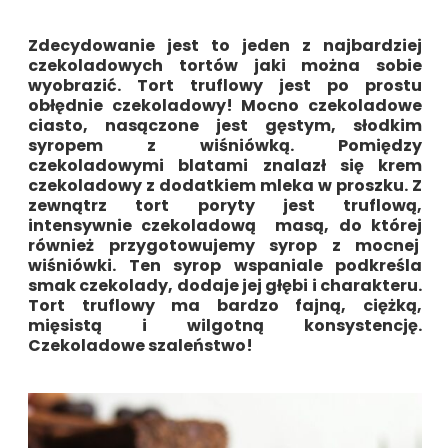
Zdecydowanie jest to jeden z najbardziej
czekoladowych tortów jaki można sobie
wyobrazić.
Tort truflowy
jest po prostu
obłędnie czekoladowy! Mocno czekoladowe
ciasto, nasączone jest gęstym, słodkim
syropem z wiśniówką. Pomiędzy
czekoladowymi blatami znalazł się krem
czekoladowy z dodatkiem mleka w proszku. Z
zewnątrz tort poryty jest truflową,
intensywnie czekoladową masą, do której
również przygotowujemy syrop z mocnej
wiśniówki. Ten syrop wspaniale podkreśla
smak czekolady, dodaje jej głębi i charakteru.
Tort truflowy
ma bardzo fajną, ciężką,
mięsistą i wilgotną konsystencję.
Czekoladowe szaleństwo!