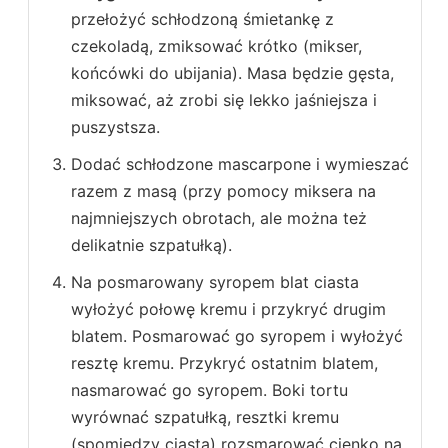
przełożyć schłodzoną śmietankę z
czekoladą, zmiksować krótko (mikser,
końcówki do ubijania). Masa będzie gęsta,
miksować, aż zrobi się lekko jaśniejsza i
puszystsza.
Dodać schłodzone mascarpone i wymieszać
razem z masą (przy pomocy miksera na
najmniejszych obrotach, ale można też
delikatnie szpatułką).
Na posmarowany syropem blat ciasta
wyłożyć połowę kremu i przykryć drugim
blatem. Posmarować go syropem i wyłożyć
resztę kremu. Przykryć ostatnim blatem,
nasmarować go syropem. Boki tortu
wyrównać szpatułką, resztki kremu
(spomiędzy ciasta) rozsmarować cienko na