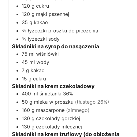
120
g
cukru
120
g
mąki pszennej
35
g
kakao
¾
łyżeczki
proszku do pieczenia
¾
łyżeczki
sody
Składniki na syrop do nasączenia
75
ml
wiśniówki
45
ml
wody
7
g
kakao
15
g
cukru
Składniki na krem czekoladowy
400
ml
śmietanki 36%
50
g
mleka w proszku
(tłustego 26%)
160
g
mascarpone
(zimnego)
130
g
czekolady gorzkiej
130
g
czekolady mlecznej
Składniki na krem truflowy (do obłożenia