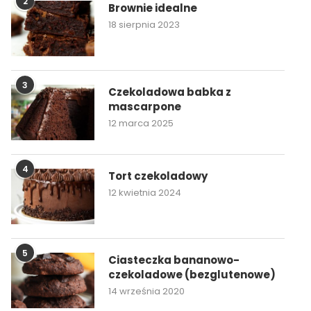
2
Brownie idealne
18 sierpnia 2023
3
Czekoladowa babka z
mascarpone
12 marca 2025
4
Tort czekoladowy
12 kwietnia 2024
5
Ciasteczka bananowo-
czekoladowe (bezglutenowe)
14 września 2020