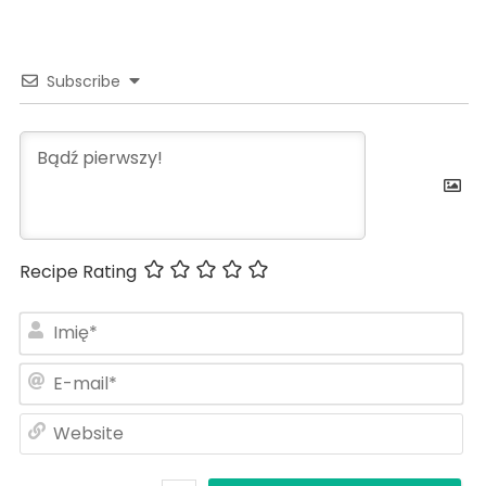
Subscribe
Recipe Rating
Im
E-
ma
We