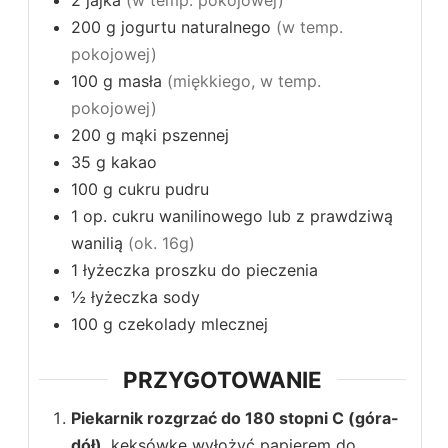
2
jajka
(w temp. pokojowej)
200
g
jogurtu naturalnego
(w temp.
pokojowej)
100
g
masła
(miękkiego, w temp.
pokojowej)
200
g
mąki pszennej
35
g
kakao
100
g
cukru pudru
1
op.
cukru wanilinowego lub z prawdziwą
wanilią
(ok. 16g)
1
łyżeczka
proszku do pieczenia
½
łyżeczka
sody
100
g
czekolady mlecznej
PRZYGOTOWANIE
Piekarnik rozgrzać do 180 stopni C (góra-
dół)
, keksówkę wyłożyć papierem do