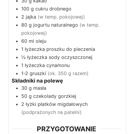
30
g
kakao
100
g
cukru drobnego
2
jajka
(w temp. pokojowej)
80
g
jogurtu naturalnego
(w temp.
pokojowej)
60
ml
oleju
1
łyżeczka
proszku do pieczenia
½
łyżeczka
sody oczyszczonej
1
łyżeczka
cynamonu
1-2
gruszki
(ok. 350 g razem)
Składniki na polewę
30
g
masła
50
g
czekolady gorzkiej
2
łyżki
płatków migdałowych
(podprażonych na patelni)
PRZYGOTOWANIE