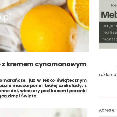
o z kremem cynamonowym
reklama
omarańcze, już w lekko świątecznym
bazie mascarpone i białej czekolady, z
enne dni, wieczory pod kocem i poranki
cą zimę i Święta.
Adres e-