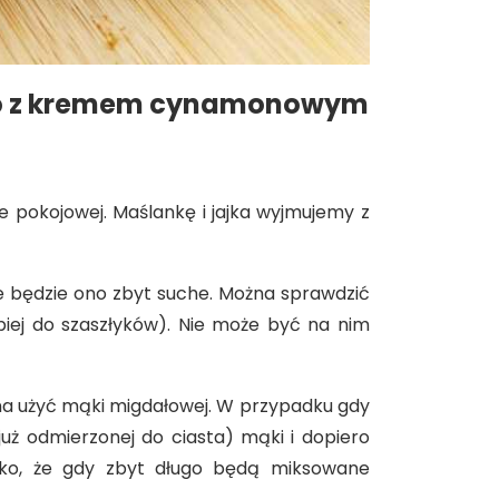
o z kremem cynamonowym
 pokojowej. Maślankę i jajka wyjmujemy z
e będzie ono zbyt suche. Można sprawdzić
epiej do szaszłyków). Nie może być na nim
na użyć mąki migdałowej. W przypadku gdy
uż odmierzonej do ciasta) mąki i dopiero
yzyko, że gdy zbyt długo będą miksowane