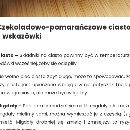
Czekoladowo-pomarańczowe ciast
- wskazówki
iasto –
Składniki na ciasto powinny być w temperaturze
odówki wcześniej, żeby się ociepliły.
ie wolno piec ciasta zbyt długo, może to spowodować, ż
zy ciasto jest upieczone wbijając w nie patyczek (najl
urowego ciasta, ale może być wilgotny.
igdały –
Polecam samodzielnie mielić migdały, ale moż
igdały mielimy sami, można wymieszać je z częścią (z j
mielić. Migdały drobniej się zmielą i zmniejszy to r