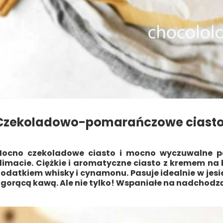
Czekoladowo-pomarańczowe ciast
ocno czekoladowe ciasto i mocno wyczuwalne p
limacie. Ciężkie i aromatyczne ciasto z kremem na 
odatkiem whisky i cynamonu. Pasuje idealnie w jesi
 gorącą kawą. Ale nie tylko! Wspaniałe na nadchodzą