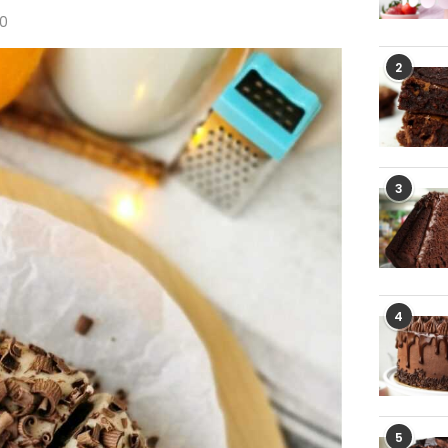
20
2
3
4
5