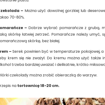
owstanie pasta.
zekolada –
Można użyć dowolnej gorzkiej lub deserowej
akao 70-80%.
omarańcze –
Dobrze wybrać pomarańcze z grubą, m
aką skórkę łatwiej zetrzeć. Pomarańcze należy umyć, sp
omarańczową skórkę, bez białej.
rem –
Serek powinien być w temperaturze pokojowej, a
eby krem się nie zważył. Do kremu można użyć także i
lkohol trzeba bardziej uważać i delikatnie, krótko miksow
iórki czekolady można zrobić obieraczką do warzyw.
rzepis na
tortownicę 18-20 cm.