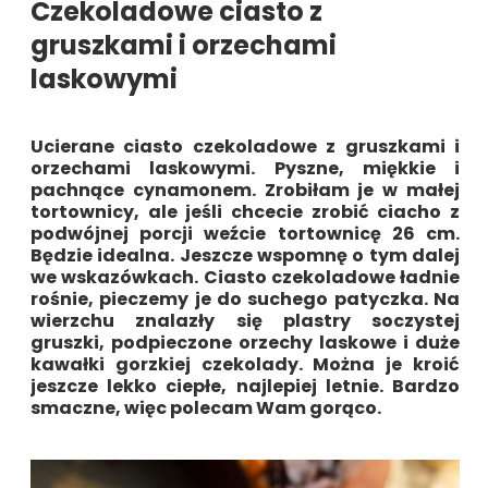
Czekoladowe ciasto z
gruszkami i orzechami
laskowymi
Ucierane ciasto czekoladowe z gruszkami i
orzechami laskowymi. Pyszne, miękkie i
pachnące cynamonem. Zrobiłam je w małej
tortownicy, ale jeśli chcecie zrobić ciacho z
podwójnej porcji weźcie tortownicę 26 cm.
Będzie idealna. Jeszcze wspomnę o tym dalej
we wskazówkach. Ciasto czekoladowe ładnie
rośnie, pieczemy je do suchego patyczka. Na
wierzchu znalazły się plastry soczystej
gruszki, podpieczone orzechy laskowe i duże
kawałki gorzkiej czekolady. Można je kroić
jeszcze lekko ciepłe, najlepiej letnie. Bardzo
smaczne, więc polecam Wam gorąco.