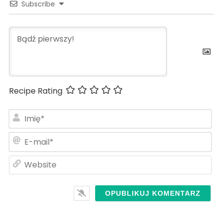
Subscribe
Recipe Rating
Im
E-
ma
We