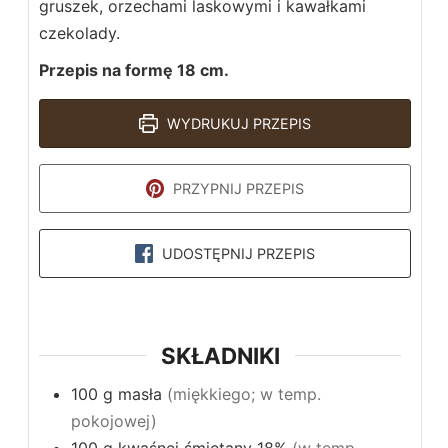
gruszek, orzechami laskowymi i kawałkami
czekolady.
Przepis na formę 18 cm.
WYDRUKUJ PRZEPIS
PRZYPNIJ PRZEPIS
UDOSTĘPNIJ PRZEPIS
SKŁADNIKI
100
g
masła
(miękkiego; w temp.
pokojowej)
100
g
kwaśnej śmietany 18%
(w temp.