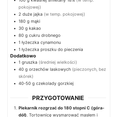
pokojowej)
2
duże jajka
(w temp. pokojowej)
180
g
mąki
30
g
kakao
80
g
cukru drobnego
1
łyżeczka
cynamonu
1
łyżeczka
proszku do pieczenia
Dodatkowo
1
gruszka
(średniej wielkości)
40
g
orzechów laskowych
(pieczonych, bez
skórek)
40-50
g
czekolady gorzkiej
PRZYGOTOWANIE
Piekarnik rozgrzać do 180 stopni C
(góra-
dół)
. Tortownicę wysmarować masłem i