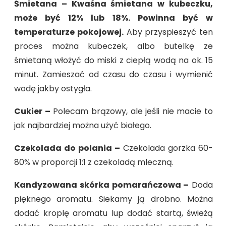
Śmietana – Kwaśna śmietana w kubeczku,
może być 12% lub 18%. Powinna być w
temperaturze pokojowej.
Aby przyspieszyć ten
proces można kubeczek, albo butelkę ze
śmietaną włożyć do miski z ciepłą wodą na ok. 15
minut. Zamieszać od czasu do czasu i wymienić
wodę jakby ostygła.
Cukier –
Polecam brązowy, ale jeśli nie macie to
jak najbardziej można użyć białego.
Czekolada do polania –
Czekolada gorzka 60-
80% w proporcji 1:1 z czekoladą mleczną.
Kandyzowana skórka pomarańczowa –
Doda
pięknego aromatu. Siekamy ją drobno. Można
dodać kroplę aromatu lup dodać startą, świeżą