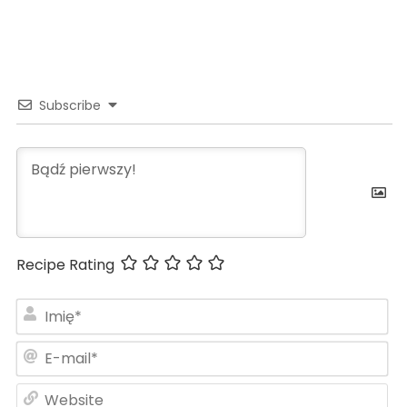
Subscribe
Recipe Rating
Im
E-
ma
We