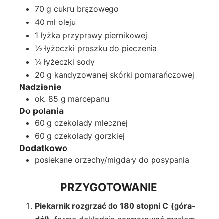
70
g
cukru brązowego
40
ml
oleju
1
łyżka
przyprawy piernikowej
½
łyżeczki
proszku do pieczenia
¼
łyżeczki
sody
20
g
kandyzowanej skórki pomarańczowej
Nadzienie
ok. 85
g
marcepanu
Do polania
60
g
czekolady mlecznej
60
g
czekolady gorzkiej
Dodatkowo
posiekane orzechy/migdały do posypania
PRZYGOTOWANIE
Piekarnik rozgrzać do 180 stopni C
(góra-
dół)
, formę dokładnie nasmarować masłem.