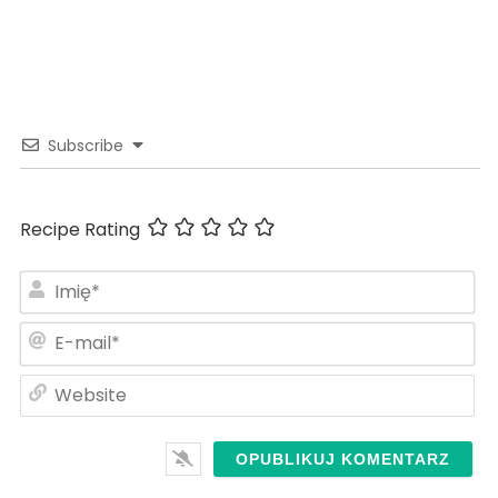
Subscribe
Recipe Rating
Im
E-
ma
We