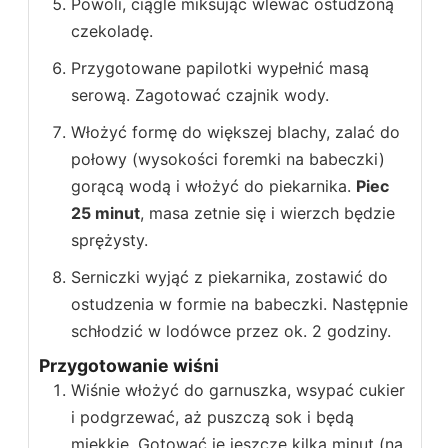
Powoli, ciągle miksując wlewać ostudzoną
czekoladę.
Przygotowane papilotki wypełnić masą
serową. Zagotować czajnik wody.
Włożyć formę do większej blachy, zalać do
połowy (wysokości foremki na babeczki)
gorącą wodą i włożyć do piekarnika.
Piec
25 minut
, masa zetnie się i wierzch będzie
sprężysty.
Serniczki wyjąć z piekarnika, zostawić do
ostudzenia w formie na babeczki. Następnie
schłodzić w lodówce przez ok. 2 godziny.
Przygotowanie wiśni
Wiśnie włożyć do garnuszka, wsypać cukier
i podgrzewać, aż puszczą sok i będą
miękkie. Gotować je jeszcze kilka minut (na