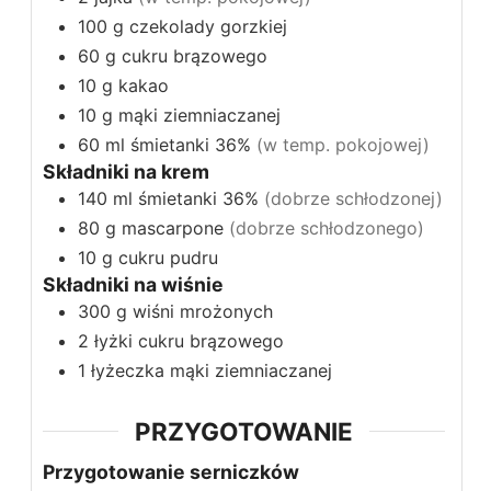
100
g
czekolady gorzkiej
60
g
cukru brązowego
10
g
kakao
10
g
mąki ziemniaczanej
60
ml
śmietanki 36%
(w temp. pokojowej)
Składniki na krem
140
ml
śmietanki 36%
(dobrze schłodzonej)
80
g
mascarpone
(dobrze schłodzonego)
10
g
cukru pudru
Składniki na wiśnie
300
g
wiśni mrożonych
2
łyżki
cukru brązowego
1
łyżeczka
mąki ziemniaczanej
PRZYGOTOWANIE
Przygotowanie serniczków