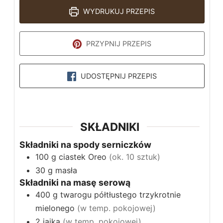
WYDRUKUJ PRZEPIS
PRZYPNIJ PRZEPIS
UDOSTĘPNIJ PRZEPIS
SKŁADNIKI
Składniki na spody serniczków
100
g
ciastek Oreo
(ok. 10 sztuk)
30
g
masła
Składniki na masę serową
400
g
twarogu półtłustego trzykrotnie
mielonego
(w temp. pokojowej)
2
jajka
(w temp. pokojowej)