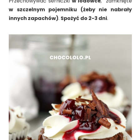
Przechowywać serniczki
w lodówce
, zamknięte
w szczelnym pojemniku (żeby nie nabrały
innych zapachów)
.
Spożyć do 2-3 dni
.