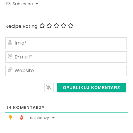
Subscribe
Recipe Rating
Im
E-
ma
We
14
KOMENTARZY
najstarszy