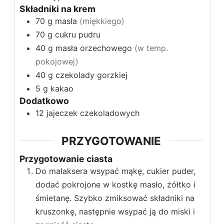
Składniki na krem
70
g
masła
(miękkiego)
70
g
cukru pudru
40
g
masła orzechowego
(w temp.
pokojowej)
40
g
czekolady gorzkiej
5
g
kakao
Dodatkowo
12
jajeczek czekoladowych
PRZYGOTOWANIE
Przygotowanie ciasta
Do malaksera wsypać mąkę, cukier puder,
dodać pokrojone w kostkę masło, żółtko i
śmietanę. Szybko zmiksować składniki na
kruszonkę, następnie wsypać ją do miski i