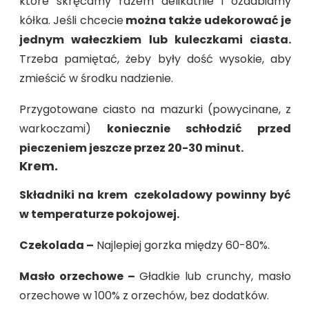
które skręcamy razem delikatnie i ozdabiamy
kółka. Jeśli chcecie
można także udekorować je
jednym wałeczkiem lub kuleczkami ciasta.
Trzeba pamiętać, żeby były dość wysokie, aby
zmieścić w środku nadzienie.
Przygotowane ciasto na mazurki (powycinane, z
warkoczami)
koniecznie schłodzić przed
pieczeniem jeszcze przez 20-30 minut.
Krem.
Składniki na krem czekoladowy powinny być
w temperaturze pokojowej.
Czekolada –
Najlepiej gorzka między 60-80%.
Masło orzechowe –
Gładkie lub crunchy, masło
orzechowe w 100% z orzechów, bez dodatków.