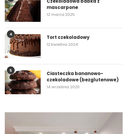
Czekoladowa babka z
mascarpone
12 marca 2025
4
Tort czekoladowy
12 kwietnia 2024
5
Ciasteczka bananowo-
czekoladowe (bezglutenowe)
14 września 2020