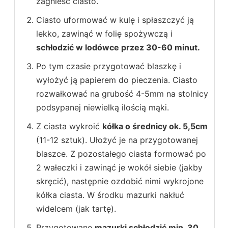
zagnieść ciasto.
Ciasto uformować w kulę i spłaszczyć ją
lekko, zawinąć w folię spożywczą i
schłodzić w lodówce przez 30-60 minut.
Po tym czasie przygotować blaszkę i
wyłożyć ją papierem do pieczenia. Ciasto
rozwałkować na grubość 4-5mm na stolnicy
podsypanej niewielką ilością mąki.
Z ciasta wykroić
kółka o średnicy ok. 5,5cm
(11-12 sztuk). Ułożyć je na przygotowanej
blaszce. Z pozostałego ciasta formować po
2 wałeczki i zawinąć je wokół siebie (jakby
skręcić), następnie ozdobić nimi wykrojone
kółka ciasta. W środku mazurki nakłuć
widelcem (jak tartę).
Przygotowane
mazurki schłodzić min. 30