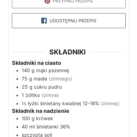
PRZYPNIJ PRZEPIS
UDOSTĘPNIJ PRZEPIS
SKŁADNIKI
Składniki na ciasto
140
g
mąki pszennej
75
g
masła
(zimnego)
25
g
cukru pudru
1
żółtko
(zimne)
½
łyżki
śmietany kwaśnej 12-18%
(zimnej)
Składnik na nadzienie
100
g
krówek
40
ml
śmietanki 36%
szczypta soli