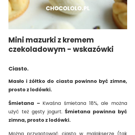
Mini mazurki z kremem
czekoladowym - wskazówki
Ciasto.
Masło i żółtko do ciasta powinno być zimne,
prosto z lodówki.
Śmietana –
Kwaśna śmietana 18%, ale można
użyć też gęsty jogurt.
Śmietana powinna być
zimna, prosto z lodówki.
Można przygotować ciasto w malakserze (tak