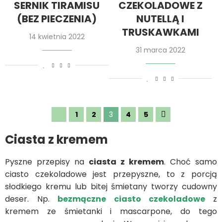
SERNIK TIRAMISU
CZEKOLADOWE Z
(BEZ PIECZENIA)
NUTELLĄ I
TRUSKAWKAMI
14 kwietnia 2022
31 marca 2022
1
2
3
4
5
Ciasta z kremem
Pyszne przepisy na
ciasta z kremem
. Choć samo
ciasto czekoladowe jest przepyszne, to z porcją
słodkiego kremu lub bitej śmietany tworzy cudowny
deser. Np.
bezmączne ciasto czekoladowe
z
kremem ze śmietanki i mascarpone, do tego