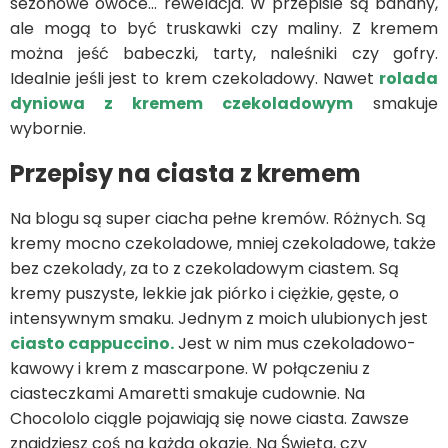
sezonowe owoce… rewelacja. W przepisie są banany,
ale mogą to być truskawki czy maliny. Z kremem
można jeść babeczki, tarty, naleśniki czy gofry.
Idealnie jeśli jest to krem czekoladowy. Nawet
rolada
dyniowa z kremem czekoladowym
smakuje
wybornie.
Przepisy na ciasta z kremem
Na blogu są super ciacha pełne kremów. Różnych. Są
kremy mocno czekoladowe, mniej czekoladowe, także
bez czekolady, za to z czekoladowym ciastem. Są
kremy puszyste, lekkie jak piórko i ciężkie, gęste, o
intensywnym smaku. Jednym z moich ulubionych jest
ciasto cappuccino.
Jest w nim mus czekoladowo-
kawowy i krem z mascarpone. W połączeniu z
ciasteczkami Amaretti smakuje cudownie. Na
Chocololo ciągle pojawiają się nowe ciasta. Zawsze
znajdziesz coś na każdą okazję. Na Święta, czy