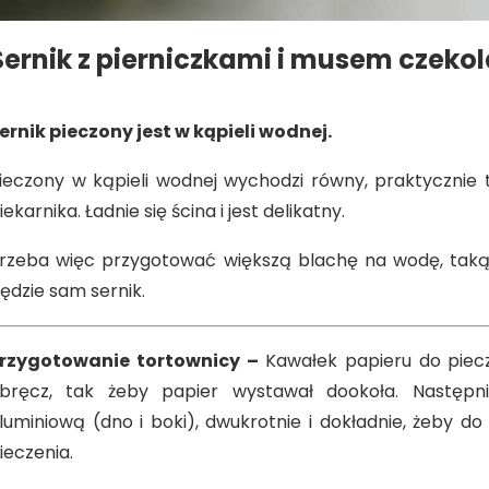
Sernik z pierniczkami i musem czek
ernik pieczony jest w kąpieli wodnej.
ieczony w kąpieli wodnej wychodzi równy, praktycznie
iekarnika. Ładnie się ścina i jest delikatny.
rzeba więc przygotować większą blachę na wodę, taką w
ędzie sam sernik.
rzygotowanie tortownicy –
Kawałek papieru do piecz
bręcz, tak żeby papier wystawał dookoła. Następn
luminiową (dno i boki), dwukrotnie i dokładnie, żeby d
ieczenia.