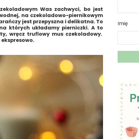
czekoladowym Was zachwyci, bo jest
i wodnej, na czekoladowo-piernikowym
rańczy jest przepyszna i delikatna. To
Imię
na których układamy pierniczki. A to
ęsty, wręcz truflowy mus czekoladowy.
u ekspresowo.