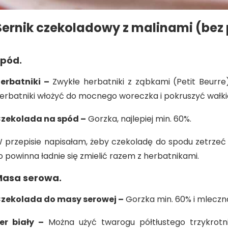
Sernik czekoladowy z malinami (bez 
pód.
erbatniki –
Zwykłe herbatniki z ząbkami (Petit Beurre)
erbatniki włożyć do mocnego woreczka i pokruszyć wałk
zekolada na spód –
Gorzka, najlepiej min. 60%.
 przepisie napisałam, żeby czekoladę do spodu zetrzeć 
o powinna ładnie się zmielić razem z herbatnikami.
asa serowa.
zekolada do masy serowej –
Gorzka min. 60% i mleczna
er biały –
Można użyć twarogu półtłustego trzykrotn