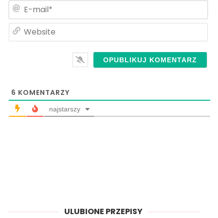
E-
ma
We
6
KOMENTARZY
najstarszy
ULUBIONE PRZEPISY