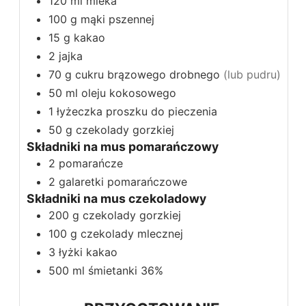
120
ml
mleka
100
g
mąki pszennej
15
g
kakao
2
jajka
70
g
cukru brązowego drobnego
(lub pudru)
50
ml
oleju kokosowego
1
łyżeczka
proszku do pieczenia
50
g
czekolady gorzkiej
Składniki na mus pomarańczowy
2
pomarańcze
2
galaretki pomarańczowe
Składniki na mus czekoladowy
200
g
czekolady gorzkiej
100
g
czekolady mlecznej
3
łyżki
kakao
500
ml
śmietanki 36%