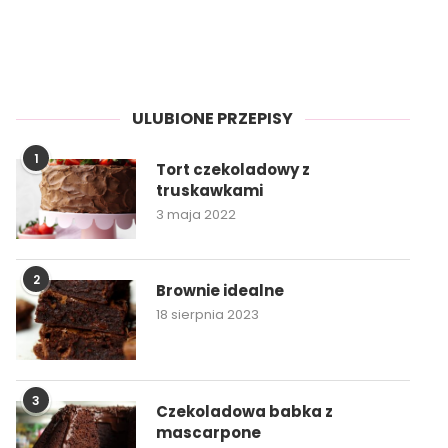
ULUBIONE PRZEPISY
1
Tort czekoladowy z
truskawkami
3 maja 2022
2
Brownie idealne
18 sierpnia 2023
3
Czekoladowa babka z
mascarpone