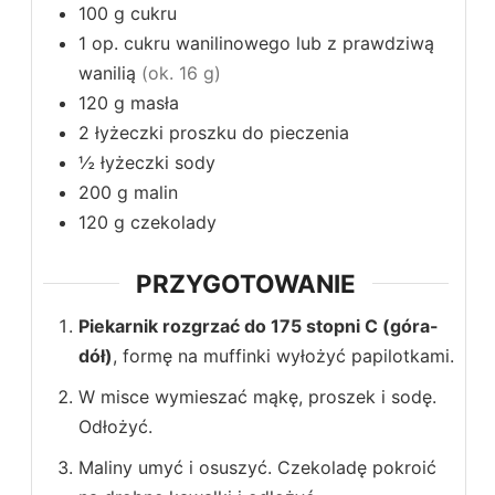
100
g
cukru
1
op.
cukru wanilinowego lub z prawdziwą
wanilią
(ok. 16 g)
120
g
masła
2
łyżeczki
proszku do pieczenia
½
łyżeczki
sody
200
g
malin
120
g
czekolady
PRZYGOTOWANIE
Piekarnik rozgrzać do 175 stopni C (góra-
dół)
, formę na muffinki wyłożyć papilotkami.
W misce wymieszać mąkę, proszek i sodę.
Odłożyć.
Maliny umyć i osuszyć. Czekoladę pokroić