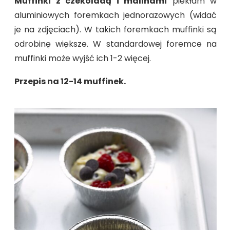
Muffinki z czekoladą i malinami
piekłam w
aluminiowych foremkach jednorazowych (widać
je na zdjęciach). W takich foremkach muffinki są
odrobinę większe. W standardowej foremce na
muffinki może wyjść ich 1-2 więcej.
Przepis na 12-14 muffinek.