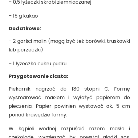
– 0,5 łyżeczki skrobi ziemniaczanej
– 15 g kakao
Dodatkowo:
– 2 garści malin (mogą być też borówki, truskawki
lub porzeczki)
– 1 łyżeczka cukru pudru
Przygotowanie ciasta:
Piekarnik nagrzać do 180 stopni C. Formę
wysmarować masłem i wyłożyć papierem do
pieczenia. Papier powinien wystawać ok. 5 cm
ponad krawędzie formy.
W kąpieli wodnej rozpuścić razem masło i
czekoladę, wymieszać by powstał gładki sos.