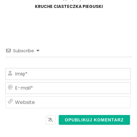
KRUCHE CIASTECZKA PIEGUSKI
Subscribe
Im
E-
ma
We