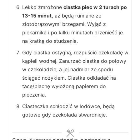
Lekko zmrożone
ciastka piec w 2 turach po
13-15 minut,
aż będą rumiane ze
złotobrązowymi brzegami. Wyjąć z
piekarnika i po kilku minutach przenieść je
na kratkę do studzenia.
Gdy ciastka ostygną, rozpuścić czekoladę w
kąpieli wodnej. Zanurzać ciastka do połowy
w czekoladzie, a jej nadmiar ze spodu
ściągać nożykiem. Ciastka odkładać na
tacę/blachę wyłożoną papierem do
pieczenia.
Ciasteczka schłodzić w lodówce, będą
gotowe gdy czekolada stwardnieje.
Słowo kluczowe
ciasteczka, ciasteczka z