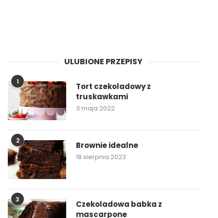
ULUBIONE PRZEPISY
1
Tort czekoladowy z
truskawkami
3 maja 2022
2
Brownie idealne
18 sierpnia 2023
3
Czekoladowa babka z
mascarpone