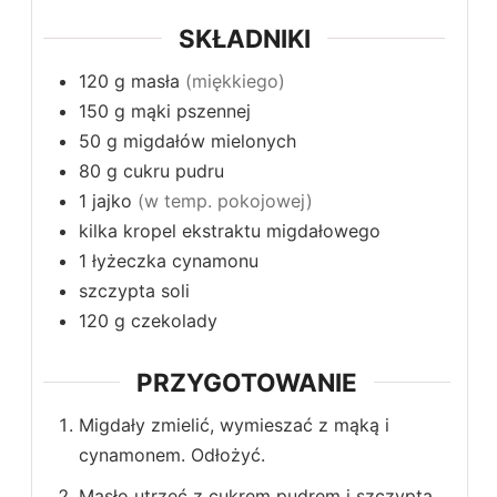
SKŁADNIKI
120
g
masła
(miękkiego)
150
g
mąki pszennej
50
g
migdałów mielonych
80
g
cukru pudru
1
jajko
(w temp. pokojowej)
kilka kropel ekstraktu migdałowego
1
łyżeczka
cynamonu
szczypta soli
120
g
czekolady
PRZYGOTOWANIE
Migdały zmielić, wymieszać z mąką i
cynamonem. Odłożyć.
Masło utrzeć z cukrem pudrem i szczyptą