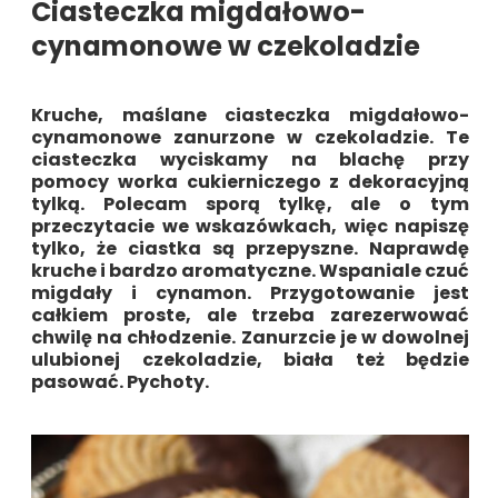
Ciasteczka migdałowo-
cynamonowe w czekoladzie
Kruche, maślane
ciasteczka migdałowo-
cynamonowe zanurzone w czekoladzie.
Te
ciasteczka wyciskamy na blachę przy
pomocy worka cukierniczego z dekoracyjną
tylką. Polecam sporą tylkę, ale o tym
przeczytacie we wskazówkach, więc napiszę
tylko, że ciastka są przepyszne. Naprawdę
kruche i bardzo aromatyczne. Wspaniale czuć
migdały i cynamon. Przygotowanie jest
całkiem proste, ale trzeba zarezerwować
chwilę na chłodzenie. Zanurzcie je w dowolnej
ulubionej czekoladzie, biała też będzie
pasować. Pychoty.