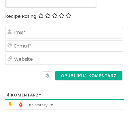
Recipe Rating
Im
E-
ma
We
4
KOMENTARZY
najstarszy