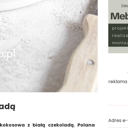
reklama
ladą
Adres e-
kokosowa z białą czekoladą.
Polana