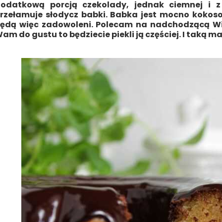
odatkową porcją czekolady, jednak ciemnej i z
rzełamuje słodycz babki. Babka jest mocno kokoso
ędą więc zadowoleni. Polecam na nadchodzącą Wie
am do gustu to będziecie piekli ją częściej. I taką m