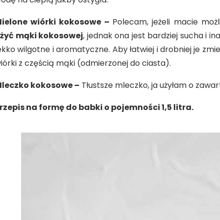
ielone wiórki kokosowe –
Polecam, jeżeli macie możl
żyć mąki kokosowej
, jednak ona jest bardziej sucha i i
ekko wilgotne i aromatyczne. Aby łatwiej i drobniej je zmi
iórki z częścią mąki (odmierzonej do ciasta).
leczko kokosowe –
Tłustsze mleczko, ja użyłam o zawart
rzepis na formę do babki o pojemności 1,5 litra.