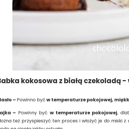
Babka kokosowa z białą czekoladą -
asło –
Powinno być
w temperaturze pokojowej
, miękk
ajka –
Powinny być
w temperaturze pokojowej
, dla
ożna też przyspieszyć ten proces i włożyć je do miski z
odę na ciepłą jakby ostygła.