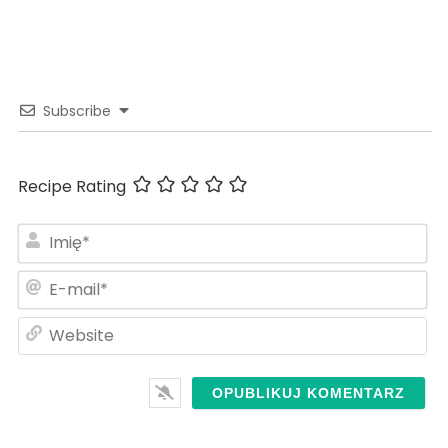
Subscribe
Recipe Rating
Im
E-
ma
We