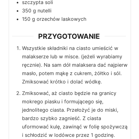
szczypta soli
350
g
nutelli
150
g
orzechów laskowych
PRZYGOTOWANIE
Wszystkie składniki na ciasto umieścić w
malakserze lub w misce. (jeżeli wyrabiamy
ręcznie). Na sam dół malaksera dać najpierw
masło, potem mąkę z cukrem, żółtko i sól.
Zmiksować krótko i dolać wódkę.
Zmiksować, aż ciasto będzie na granicy
mokrego piasku i formującego się,
jednolitego ciasta. Przełożyć je do miski,
bardzo szybko zagnieść. Z ciasta
uformować kulę, zawinąć w folię spożywczą
i schłodzić w lodówce przez 1 godzinę.