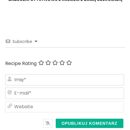
Subscribe
Recipe Rating
Im
E-
ma
We