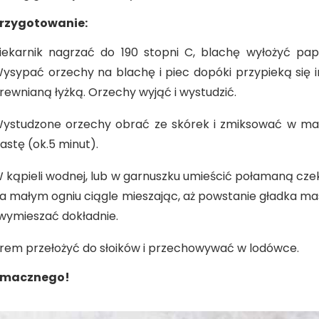
rzygotowanie:
iekarnik nagrzać do 190 stopni C, blachę wyłożyć pap
ysypać orzechy na blachę i piec dopóki przypieką się i
rewnianą łyżką. Orzechy wyjąć i wystudzić.
ystudzone orzechy obrać ze skórek i zmiksować w mal
astę (ok.5 minut).
 kąpieli wodnej, lub w garnuszku umieścić połamaną cze
a małym ogniu ciągle mieszając, aż powstanie gładka mas
 wymieszać dokładnie.
rem przełożyć do słoików i przechowywać w lodówce.
macznego!