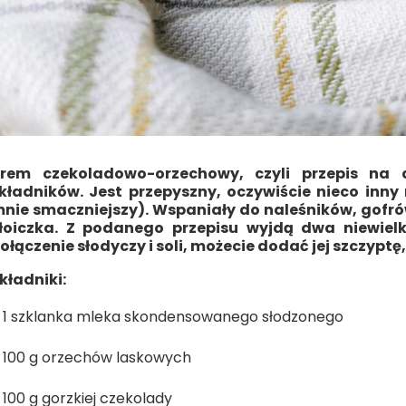
rem czekoladowo-orzechowy, czyli przepis na 
kładników. Jest przepyszny, oczywiście nieco inny 
nie smaczniejszy). Wspaniały do naleśników, gofrów
łoiczka. Z podanego przepisu wyjdą dwa niewielkie 
ołączenie słodyczy i soli, możecie dodać jej szczyp
kładniki:
 1 szklanka mleka skondensowanego słodzonego
 100 g orzechów laskowych
 100 g gorzkiej czekolady