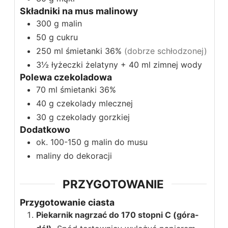
Składniki na mus malinowy
300
g
malin
50
g
cukru
250
ml
śmietanki 36%
(dobrze schłodzonej)
3½
łyżeczki
żelatyny + 40 ml zimnej wody
Polewa czekoladowa
70
ml
śmietanki 36%
40
g
czekolady mlecznej
30
g
czekolady gorzkiej
Dodatkowo
ok. 100-150
g
malin do musu
maliny do dekoracji
PRZYGOTOWANIE
Przygotowanie ciasta
Piekarnik nagrzać do 170 stopni C (góra-