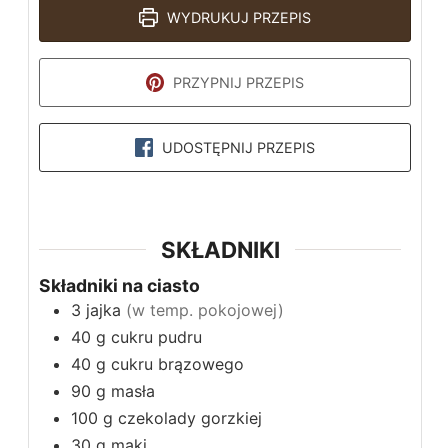
WYDRUKUJ PRZEPIS
PRZYPNIJ PRZEPIS
UDOSTĘPNIJ PRZEPIS
SKŁADNIKI
Składniki na ciasto
3
jajka
(w temp. pokojowej)
40
g
cukru pudru
40
g
cukru brązowego
90
g
masła
100
g
czekolady gorzkiej
30
g
mąki