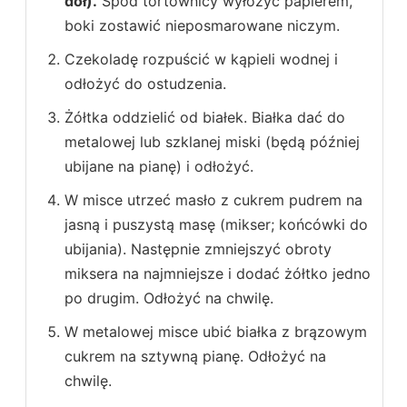
dół).
Spód tortownicy wyłożyć papierem,
boki zostawić nieposmarowane niczym.
Czekoladę rozpuścić w kąpieli wodnej i
odłożyć do ostudzenia.
Żółtka oddzielić od białek. Białka dać do
metalowej lub szklanej miski (będą później
ubijane na pianę) i odłożyć.
W misce utrzeć masło z cukrem pudrem na
jasną i puszystą masę (mikser; końcówki do
ubijania). Następnie zmniejszyć obroty
miksera na najmniejsze i dodać żółtko jedno
po drugim. Odłożyć na chwilę.
W metalowej misce ubić białka z brązowym
cukrem na sztywną pianę. Odłożyć na
chwilę.