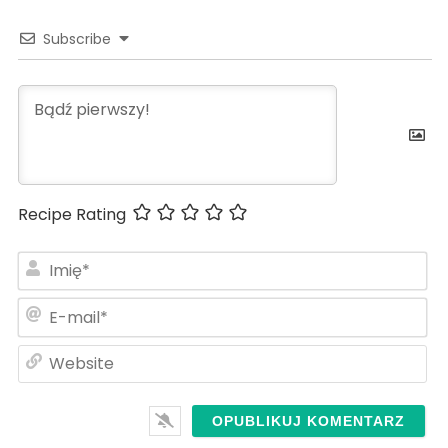
Subscribe
Recipe Rating
Im
E-
ma
We