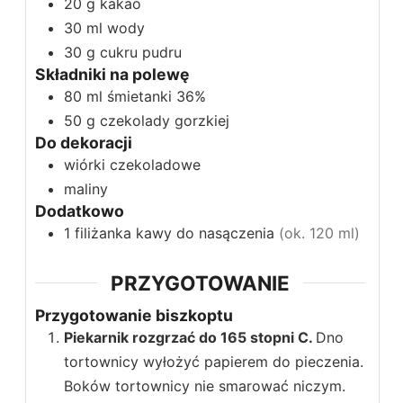
20
g
kakao
30
ml
wody
30
g
cukru pudru
Składniki na polewę
80
ml
śmietanki 36%
50
g
czekolady gorzkiej
Do dekoracji
wiórki czekoladowe
maliny
Dodatkowo
1
filiżanka
kawy do nasączenia
(ok. 120 ml)
PRZYGOTOWANIE
Przygotowanie biszkoptu
Piekarnik rozgrzać do 165 stopni C.
Dno
tortownicy wyłożyć papierem do pieczenia.
Boków tortownicy nie smarować niczym.