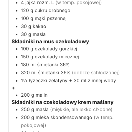
4
jajka rozm. L
(w temp. pokojowej)
120
g
cukru drobnego
100
g
mąki pszennej
30
g
kakao
30
g
masła
Składniki na mus czekoladowy
100
g
czekolady gorzkiej
150
g
czekolady mlecznej
180
ml
śmietanki 36%
320
ml
śmietanki 36%
(dobrze schłodzonej)
1½
łyżeczki
żelatyny + 30 ml zimnej wody
+
200
g
malin
Składniki na czekoladowy krem maślany
250
g
masła
(miękkie, ale lekko chłodne)
200
g
mleka skondensowanego
(w temp.
pokojowej)