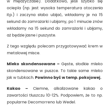
w międzyczasie). Dodatkowo, jeśli szybko się
ociepla (np. jest wysoka temperatura otoczenia
itp.) i zaczyna słabo ubijać, wkładamy je na 15
sekund do zamrażarki i ubijamy, po 1 minucie znów
wkładamy na 15 sekund do zamrażarki i ubijamy,
aż będzie jasne i puszyste.
Z tego względu polecam przygotowywać krem w
metalowej misce.
Mleko skondensowane –
Gęste, słodkie mleko
skondensowane w puszce. To takie same mleko
jak w tubkach.
Powinno być w temp. pokojowej.
Kakao –
Ciemne, alkalizowane kakao o
zawartości tłuszczu 10-12%. Podpowiem, że to np.
popularne Decomorreno lub Wedel.