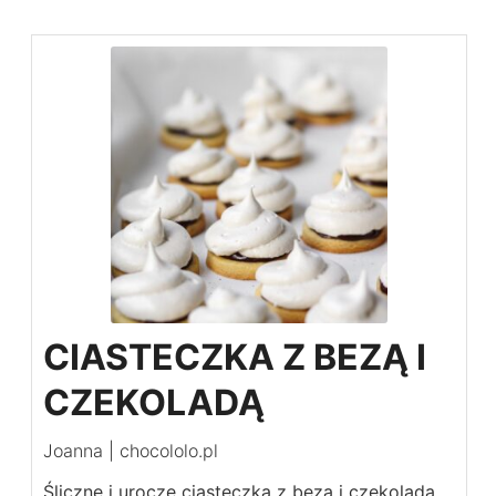
CIASTECZKA Z BEZĄ I
CZEKOLADĄ
Joanna | chocololo.pl
Śliczne i urocze ciasteczka z bezą i czekoladą.