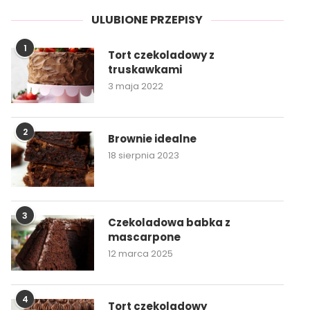
ULUBIONE PRZEPISY
1
Tort czekoladowy z
truskawkami
3 maja 2022
2
Brownie idealne
18 sierpnia 2023
3
Czekoladowa babka z
mascarpone
12 marca 2025
4
Tort czekoladowy