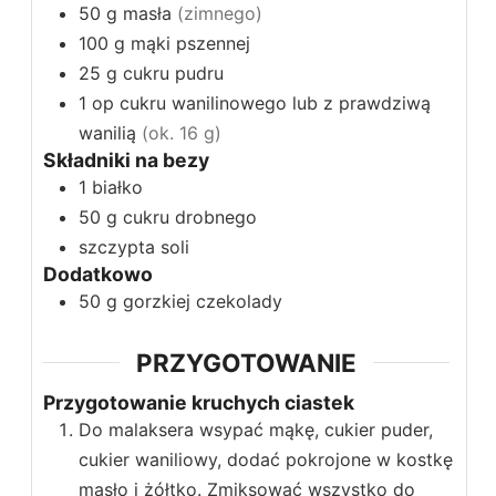
50
g
masła
(zimnego)
100
g
mąki pszennej
25
g
cukru pudru
1
op
cukru wanilinowego lub z prawdziwą
wanilią
(ok. 16 g)
Składniki na bezy
1
białko
50
g
cukru drobnego
szczypta soli
Dodatkowo
50
g
gorzkiej czekolady
PRZYGOTOWANIE
Przygotowanie kruchych ciastek
Do malaksera wsypać mąkę, cukier puder,
cukier waniliowy, dodać pokrojone w kostkę
masło i żółtko. Zmiksować wszystko do