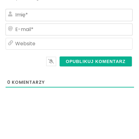
Im
E-
ma
We
0
KOMENTARZY