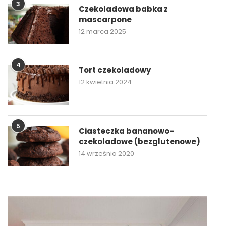
3
Czekoladowa babka z
mascarpone
12 marca 2025
4
Tort czekoladowy
12 kwietnia 2024
5
Ciasteczka bananowo-
czekoladowe (bezglutenowe)
14 września 2020