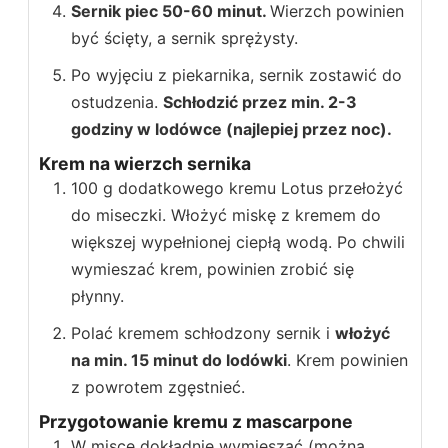
Sernik piec 50-60 minut.
Wierzch powinien
być ścięty, a sernik sprężysty.
Po wyjęciu z piekarnika, sernik zostawić do
ostudzenia.
Schłodzić przez min. 2-3
godziny w lodówce (najlepiej przez noc).
Krem na wierzch sernika
100 g dodatkowego kremu Lotus przełożyć
do miseczki. Włożyć miskę z kremem do
większej wypełnionej ciepłą wodą. Po chwili
wymieszać krem, powinien zrobić się
płynny.
Polać kremem schłodzony sernik i
włożyć
na min. 15 minut do lodówki
. Krem powinien
z powrotem zgęstnieć.
Przygotowanie kremu z mascarpone
W misce dokładnie wymieszać (można