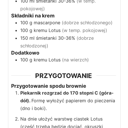
100
ml
śmietanki 30-36%
(w temp.
pokojowej)
Składniki na krem
100
g
mascarpone
(dobrze schłodzonego)
100
g
kremu Lotus
(w temp. pokojowej)
150
ml
śmietanki 30-36%
(dobrze
schłodzonej)
Dodatkowo
100
g
kremu Lotus
(na wierzch)
PRZYGOTOWANIE
Przygotowanie spodu brownie
Piekarnik rozgrzać do 170 stopni C (góra-
dół).
Formę wyłożyć papierem do pieczenia
(dno i boki).
Na dnie ułożyć warstwę ciastek Lotus
(część trzeba będzie dociąć, okruszki