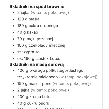
Składniki na spód brownie
2
jajka
(w temp. pokojowej)
120
g
masła
180
g
cukru drobnego
40
g
kakao
70
g
mąki pszennej
100
g
czekolady mlecznej
szczypta soli
ok. 160
g
ciastek Lotus
Składniki na masę serową
400
g
twarogu półtłustego/tłustego
trzykrotnie mielonego
(w temp. pokojowej)
150
g
mascarpone
(w temp. pokojowej)
2
jajka
(w temp. pokojowej)
200
g
kremu Lotus
40
g
cukru pudru