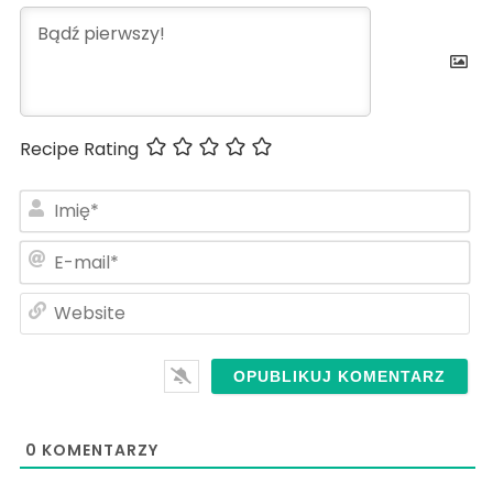
Recipe Rating
Im
E-
ma
We
0
KOMENTARZY