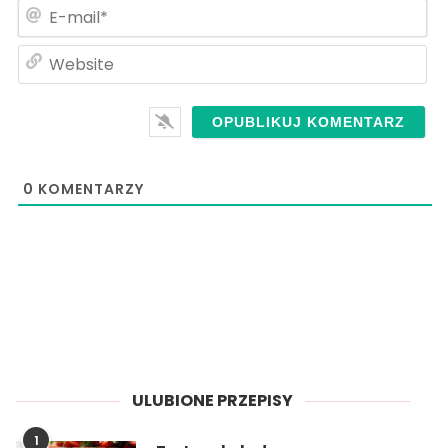
E-
ma
We
0
KOMENTARZY
ULUBIONE PRZEPISY
1