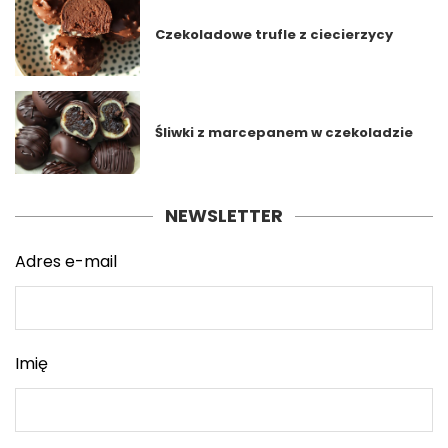
Czekoladowe trufle z ciecierzycy
Śliwki z marcepanem w czekoladzie
NEWSLETTER
Adres e-mail
Imię