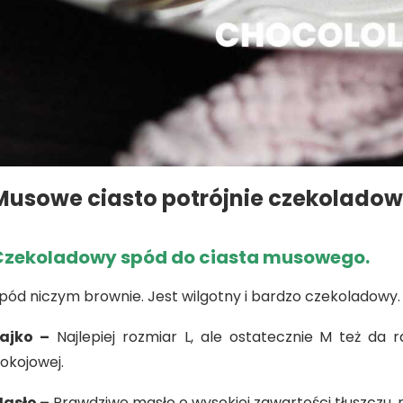
Musowe ciasto potrójnie czekoladow
Czekoladowy spód do ciasta musowego.
pód niczym brownie. Jest wilgotny i bardzo czekoladowy
ajko –
Najlepiej rozmiar L, ale ostatecznie M też da
okojowej.
asło –
Prawdziwe masło o wysokiej zawartości tłuszczu, 