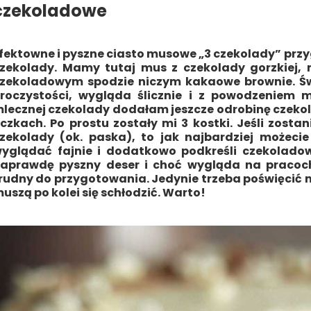
czekoladowe
fektowne i pyszne ciasto musowe „3 czekolady” prz
zekolady. Mamy tutaj mus z czekolady gorzkiej, 
zekoladowym spodzie niczym kakaowe brownie. Świ
roczystości, wygląda ślicznie i z powodzeniem 
lecznej czekolady dodałam jeszcze odrobinę czeko
czkach. Po prostu zostały mi 3 kostki. Jeśli zostan
zekolady (ok. paska), to jak najbardziej możeci
yglądać fajnie i dodatkowo podkreśli czekoladow
aprawdę pyszny deser i choć wygląda na pracochł
rudny do przygotowania. Jedynie trzeba poświęcić m
uszą po kolei się schłodzić. Warto!