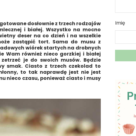
Imię
ygotowane dosłownie z trzech rodzajów
mlecznej i białej. Wszystko na mocno
etny deser na co dzień i na wszelkie
może zastąpić tort. Sama do musu z
ladowych wiórek startych na drobnych
ie Wam również nieco gorzkiej i białej
e zetrzeć je do swoich musów. Będzie
y smak. Ciasto z trzech czekolad to
onny, to tak naprawdę jest nie jest
u nieco czasu, ponieważ ciasto i musy