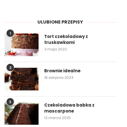
ULUBIONE PRZEPISY
1
Tort czekoladowy z
truskawkami
3 maja 2022
2
Brownie idealne
18 sierpnia 2023
3
Czekoladowa babka z
mascarpone
12 marca 2025