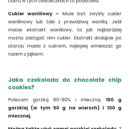
cukru w tych ciasteczkach to podstawa.
Cukier waniliowy –
Może być zwykły cukier
wanilinowy lub taki z prawdziwą wanilią. Jeśli
macie ekstrakt waniliowy, to jak najbardziej
można zastąpić nim cukier. Ekstrakt dodajcie po
utarciu masła z cukrem, najlepiej wmieszać go
razem z jajkiem.
Jaka czekolada do chocolate chip
cookies?
Polecam gorzką 60-80% i mleczną.
150 g
gorzkiej (w tym 50 g na wierzch) i 100 g
mlecznej.
Można także użyć samej gorzkiej czekolady.
Z