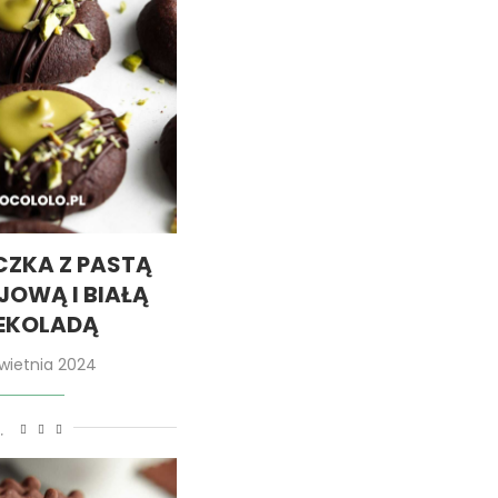
CZKA Z PASTĄ
JOWĄ I BIAŁĄ
EKOLADĄ
wietnia 2024