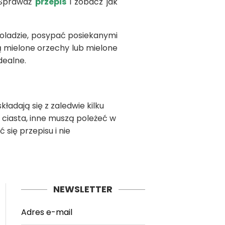
. Sprawdź
przepis
i zobacz jak
oladzie, posypać posiekanymi
ą mielone orzechy lub mielone
dealne.
ładają się z zaledwie kilku
 ciasta, inne muszą poleżeć w
się przepisu i nie
NEWSLETTER
Adres e-mail