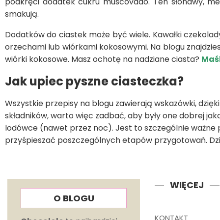
podkręci dodatek cukru muscovado. Ten słonawy, mel
smakują.
Dodatków do ciastek może być wiele. Kawałki czekolad
orzechami lub wiórkami kokosowymi. Na blogu znajdzie
wiórki kokosowe. Masz ochotę na nadziane ciasta?
Maś
Jak upiec pyszne ciasteczka?
Wszystkie przepisy na blogu zawierają wskazówki, dzięki 
składników, warto więc zadbać, aby były one dobrej jak
lodówce (nawet przez noc). Jest to szczególnie ważne p
przyśpieszać poszczególnych etapów przygotowań. Dzięk
WIĘCEJ
O BLOGU
KONTAKT