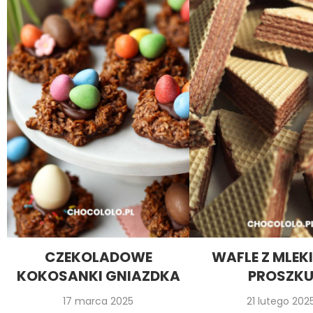
CZEKOLADOWE
WAFLE Z MLEK
KOKOSANKI GNIAZDKA
PROSZK
17 marca 2025
21 lutego 202