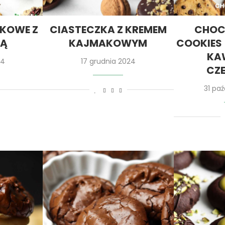
KOWE Z
CIASTECZKA Z KREMEM
CHOC
DĄ
KAJMAKOWYM
COOKIES 
KA
24
17 grudnia 2024
CZ
31 pa