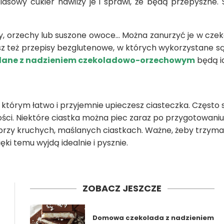
asowy cukier nawilży je i sprawi, że będą przepyszne
y, orzechy lub suszone owoce… Można zanurzyć je w czek
sz też przepisy bezglutenowe, w których wykorzystane s
lane z nadzieniem czekoladowo-orzechowym
będą i
którym łatwo i przyjemnie upieczesz ciasteczka. Często sk
ości. Niektóre ciastka można piec zaraz po przygotowaniu
rzy kruchych, maślanych ciastkach. Ważne, żeby trzymać 
i temu wyjdą idealnie i pysznie.
ZOBACZ JESZCZE
Domowa czekolada z nadzieniem