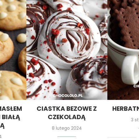
MASŁEM
CIASTKA BEZOWE Z
HERBAT
 BIAŁĄ
CZEKOLADĄ
3 s
DĄ
8 lutego 2024
4