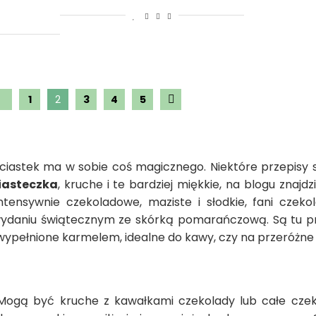
1
2
3
4
5
 ciastek ma w sobie coś magicznego. Niektóre przepisy s
iasteczka
, kruche i te bardziej miękkie, na blogu znajd
Intensywnie czekoladowe, maziste i słodkie, fani cze
wydaniu świątecznym ze skórką pomarańczową. Są tu pr
, wypełnione karmelem, idealne do kawy, czy na przeróżne 
e. Mogą być kruche z kawałkami czekolady lub całe cz