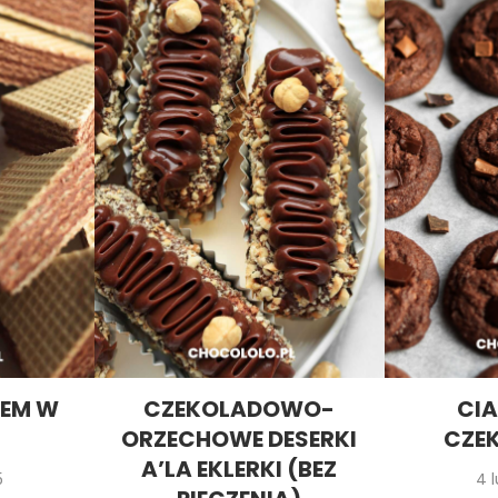
IEM W
CZEKOLADOWO-
CI
U
ORZECHOWE DESERKI
CZE
A’LA EKLERKI (BEZ
5
4 