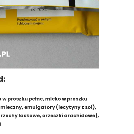
d:
 w proszku pełne, mleko w proszku
 mleczny, emulgatory (lecytyny z soi),
orzechy laskowe, orzeszki arachidowe),
i