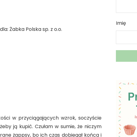
Imię
a: Żabka Polska sp. z o.o.
ości w przyciągających wzrok, soczyście
 żeby ją kupić. Czułam w sumie, że niczym
rane żappsy, bo ich czas dobiegał końca i