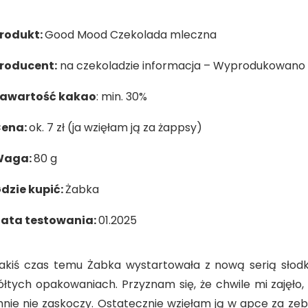
rodukt:
Good Mood Czekolada mleczna
roducent:
na czekoladzie informacja – Wyprodukowano dl
awartość kakao
: min. 30%
ena:
ok. 7 zł (ja wzięłam ją za żappsy)
Waga:
80 g
dzie kupić:
Żabka
ata testowania:
01.2025
akiś czas temu Żabka wystartowała z nową serią słodk
ółtych opakowaniach. Przyznam się, że chwile mi zajęło,
nie nie zaskoczy. Ostatecznie wzięłam ją w apce za zeb