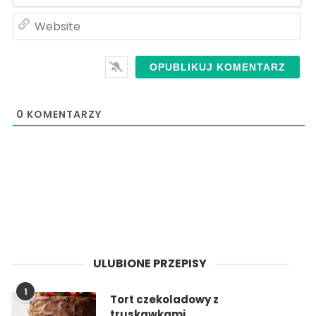
ma
We
0
KOMENTARZY
ULUBIONE PRZEPISY
1
Tort czekoladowy z
truskawkami