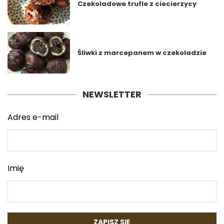
Czekoladowe trufle z ciecierzycy
Śliwki z marcepanem w czekoladzie
NEWSLETTER
Adres e-mail
Imię