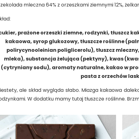
zekolada mleczna 64% z orzeszkami ziemnymi 12%, żelkam
kład:
cukier, prażone orzeszki ziemne, rodzynki, tłuszcz 
kakaowa, syrop glukozowy, tłuszcze roślinne (pal
polirycynooleinian poliglicerolu), tłuszcz mleczn
mleka), substancja żelująca (pektyny), kwas (kwa
(cytryniany sodu), aromaty naturalne, kakao w pros
pasta z orzechów las
iestety, ale skład wygląda słabo. Miazga kakaowa dalek
odzynkami. W dodatku mamy tutaj tłuszcze roślinne. Brz