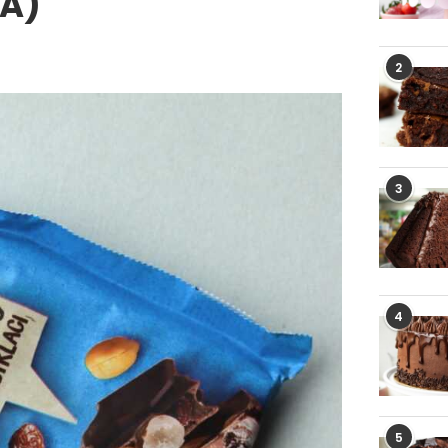
A)
2
3
4
5