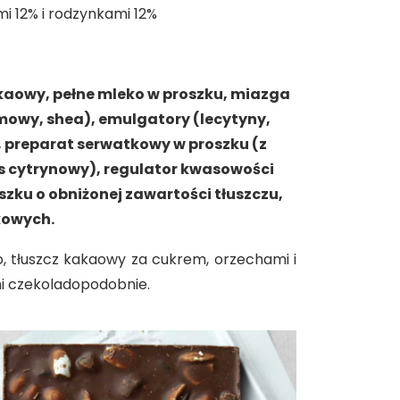
i 12% i rodzynkami 12%
kakaowy, pełne mleko w proszku, miazga
mowy, shea), emulgatory (lecytyny,
y, preparat serwatkowy w proszku (z
s cytrynowy), regulator kwasowości
zku o obniżonej zawartości tłuszczu,
kowych.
o, tłuszcz kakaowy za cukrem, orzechami i
mi czekoladopodobnie.