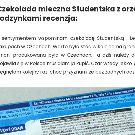
Czekolada mleczna Studentska z orze
rodzynkami recenzja:
 sentymentem wspominam czekoladę Studentską i Lent
akupach w Czechach. Warto było stać w kolejce na grani
rion, produkowana była w Czechach, a dziś należy do
ojawiła się w Polsce musiałam ją kupić. Czar wtedy lekko p
ięgnęłam kolejny raz, choć przyznam, że bez żadnych ocz