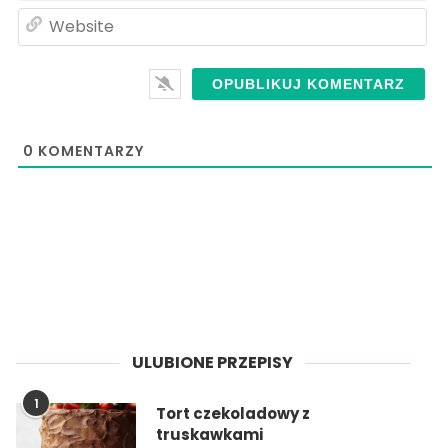
We
0
KOMENTARZY
ULUBIONE PRZEPISY
1
Tort czekoladowy z
truskawkami