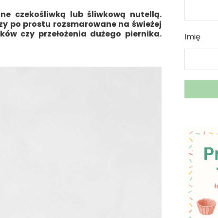
e czekośliwką lub śliwkową nutellą.
zy po prostu rozsmarowane na świeżej
zków czy przełożenia dużego piernika.
Imię