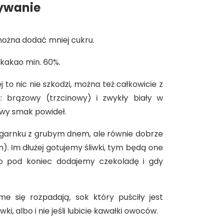
wywanie
ożna dodać mniej cukru.
 kakao min. 60%.
 to nic nie szkodzi, można też całkowicie z
 brązowy (trzcinowy) i zwykły biały w
dowy smak powideł.
ym garnku z grubym dnem, ale równie dobrze
). Im dłużej gotujemy śliwki, tym będą one
o pod koniec dodajemy czekoladę i gdy
me się rozpadają, sok który puściły jest
i, albo i nie jeśli lubicie kawałki owoców.