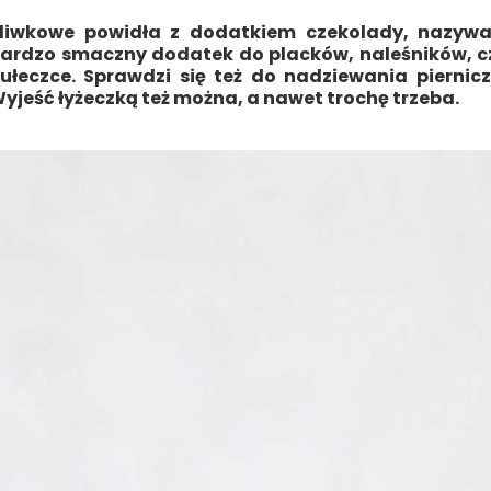
liwkowe powidła z dodatkiem czekolady, nazywan
ardzo smaczny dodatek do placków, naleśników, c
ułeczce. Sprawdzi się też do nadziewania piernic
yjeść łyżeczką też można, a nawet trochę trzeba.