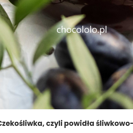
Czekośliwka, czyli powidła śliwkow