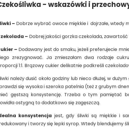
Czekośliwka - wskazówki i przecho
liwki –
Dobrze wybrać owoce miękkie i dojrzałe, wtedy m
zekolada –
Dobrej jakości gorzka czekolada, zawartość
ukier –
Dodawany jest do smaku, jeżeli preferujecie mniej
iego zrezygnować. Ja zmieszałam dwa rodzaje cukru:
roporcji 1:1. Brązowy cukier delikatnie podkreśli czekola
liwki należy dusić około godziny lub nieco dłużej, w duż
prawdzi się wysoka i szeroka patelnia (też z grubym dnem
ieć gęstszą konsystencję. Trzeba o tym pamiętać b
owidła ostygną to dodatkowo się zagęszczą.
dealna konsystencja
jest, gdy śliwki są miękkie i sa
redukowany i tworzy się lepki syrop. Wtedy blendujemy śliwk