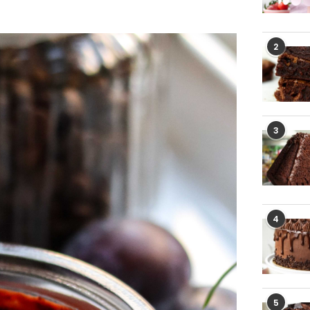
2
3
4
5