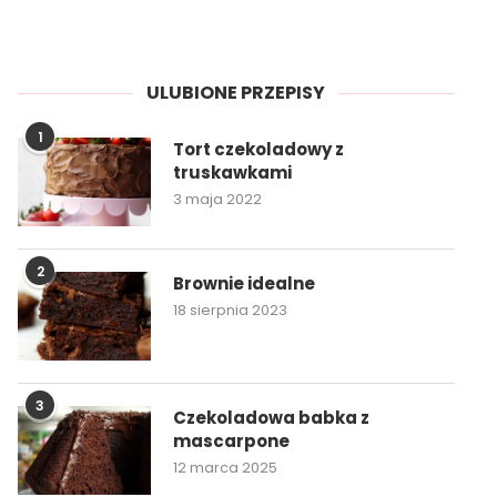
ULUBIONE PRZEPISY
1
Tort czekoladowy z
truskawkami
3 maja 2022
2
Brownie idealne
18 sierpnia 2023
3
Czekoladowa babka z
mascarpone
12 marca 2025