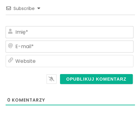
Subscribe
Im
E-
ma
We
0
KOMENTARZY