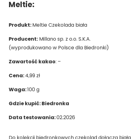
Meltie:
Produkt:
Meltie Czekolada biała
Producent:
Millano sp. z o.o. S.K.A.
(wyprodukowano w Polsce dla Biedronki)
Zawartość kakao
: –
Cena:
4,99 zł
Waga:
100 g
Gdzie kupić:
Biedronka
Data testowania:
02.2026
Do kolekcji biedronkowych czekolad dołącza biała