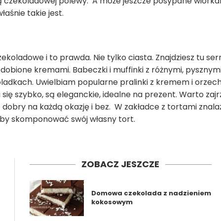
twą czekoladowej polewy. A może jeszcze posypane wiórk
właśnie takie jest.
oladowe i to prawda. Nie tylko ciasta. Znajdziesz tu sern
bione kremami. Babeczki i muffinki z różnymi, pysznymi
oladkach. Uwielbiam popularne pralinki z kremem i orze
i się szybko, są eleganckie, idealne na prezent. Warto zajr
t dobry na każdą okazję i bez. W zakładce z tortami znalaz
żeby skomponować swój własny tort.
ZOBACZ JESZCZE
Domowa czekolada z nadzieniem
kokosowym