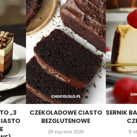
TO „3
CZEKOLADOWE CIASTO
SERNIK BA
CIASTO
BEZGLUTENOWE
CZ
E
20 stycznia 2026
15 