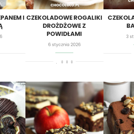
EPANEM I
CZEKOLADOWE ROGALIKI
CZEKOL
Ą
DROŻDŻOWE Z
BA
POWIDŁAMI
26
3 s
6 stycznia 2026