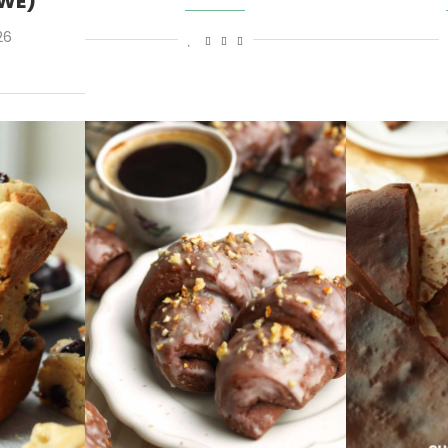
WE)
26