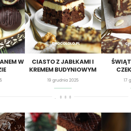
PANEM W
CIASTO Z JABŁKAMI I
ŚWIĄT
IE
KREMEM BUDYNIOWYM
CZE
5
19 grudnia 2025
17 