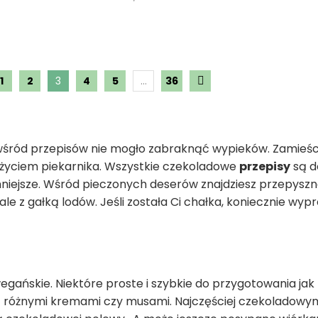
1
2
3
4
5
…
36
śród przepisów nie mogło zabraknąć wypieków. Zamieścił
użyciem piekarnika. Wszystkie czekoladowe
przepisy
są d
emniejsze. Wśród pieczonych deserów znajdziesz przepysz
z gałką lodów. Jeśli została Ci chałka, koniecznie wypr
gańskie. Niektóre proste i szybkie do przygotowania jak
 z różnymi kremami czy musami. Najczęściej czekoladowymi!