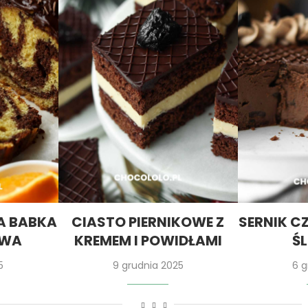
 BABKA
CIASTO PIERNIKOWE Z
SERNIK C
OWA
KREMEM I POWIDŁAMI
Ś
5
9 grudnia 2025
6 g