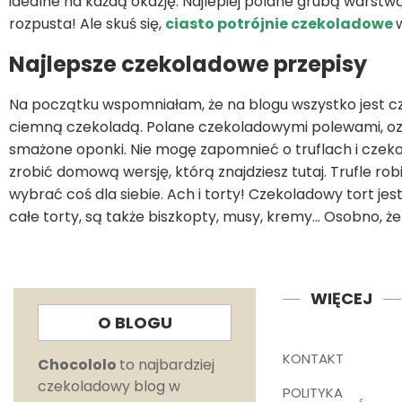
idealne na każdą okazję. Najlepiej polane grubą wars
rozpusta! Ale skuś się,
ciasto potrójnie czekoladowe
Najlepsze czekoladowe przepisy
Na początku wspomniałam, że na blogu wszystko jest czek
ciemną czekoladą. Polane czekoladowymi polewami, ozdo
smażone oponki. Nie mogę zapomnieć o truflach i czek
zrobić domową wersję, którą znajdziesz tutaj. Trufle rob
wybrać coś dla siebie. Ach i torty! Czekoladowy tort jes
całe torty, są także biszkopty, musy, kremy… Osobno, 
WIĘCEJ
O BLOGU
KONTAKT
Chocololo
to najbardziej
czekoladowy blog w
POLITYKA