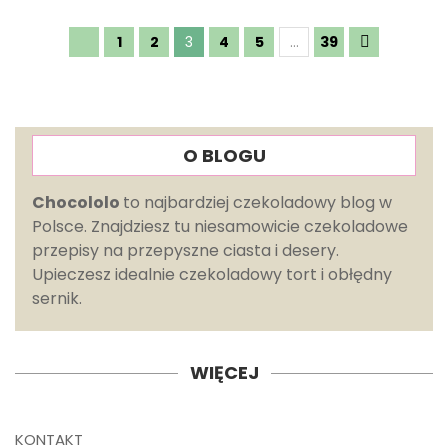
1
2
3
4
5
…
39
O BLOGU
Chocololo
to najbardziej czekoladowy blog w
Polsce. Znajdziesz tu niesamowicie czekoladowe
przepisy na przepyszne ciasta i desery.
Upieczesz idealnie czekoladowy tort i obłędny
sernik.
WIĘCEJ
KONTAKT